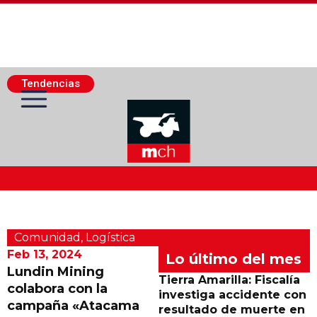
Tendencias
Actualidad Minera
Comunidad
,
Logística
Minería Superficie
Feb 13, 2024
Lo último del mes
Lundin Mining
Tierra Amarilla: Fiscalía
colabora con la
Minerí­a Subterránea
investiga accidente con
campaña «Atacama
resultado de muerte en