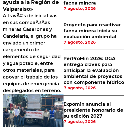
ayuda a la Región de
faena minera
Proveedores
Valparaíso»
7 agosto, 2026
A travÃ©s de iniciativas
Canal Digital
en sus compaÃ±Ã­as
Proyecto para reactivar
Columnas de Opinión
mineras Caserones y
faena minera inicia su
Candelaria, el grupo ha
evaluación ambiental
Designaciones
7 agosto, 2026
enviado un primer
cargamento de
Calendario de Eventos
elementos de seguridad
PerProMin 2026: DGA
Revistas Digital
y agua potable, entre
entrega claves para
otros materiales, para
anticipar la evaluación
Siguenos
ambiental de proyectos
apoyar el trabajo de los
con componente hídrico
equipos de emergencia
7 agosto, 2026
desplegados en terreno.
Expomin anuncia al
presidente honorario de
su edición 2027
7 agosto, 2026