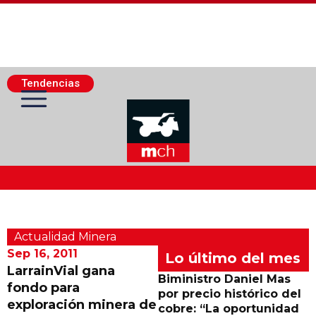
Tendencias
Actualidad Minera
Actualidad Minera
Minería Superficie
Sep 16, 2011
Lo último del mes
LarrainVial gana
Biministro Daniel Mas
fondo para
Minerí­a Subterránea
por precio histórico del
exploración minera de
cobre: “La oportunidad