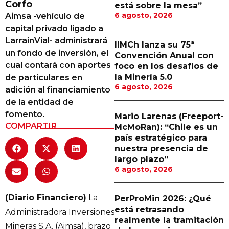
Corfo
está sobre la mesa”
Proveedores
6 agosto, 2026
Aimsa -vehículo de
capital privado ligado a
Canal Digital
LarrainVial- administrará
IIMCh lanza su 75ª
Columnas de Opinión
un fondo de inversión, el
Convención Anual con
cual contará con aportes
foco en los desafíos de
Designaciones
la Minería 5.0
de particulares en
6 agosto, 2026
adición al financiamiento
Calendario de Eventos
de la entidad de
Revistas Digital
fomento.
Mario Larenas (Freeport-
COMPARTIR
McMoRan): “Chile es un
Siguenos
país estratégico para
nuestra presencia de
largo plazo”
6 agosto, 2026
(Diario Financiero)
La
PerProMin 2026: ¿Qué
está retrasando
Administradora Inversiones
realmente la tramitación
Mineras S.A. (Aimsa), brazo