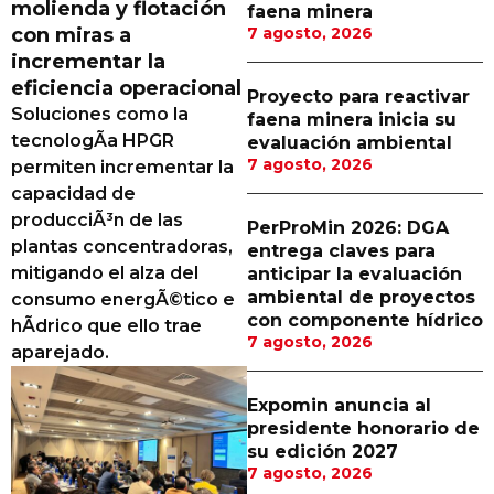
molienda y flotación
faena minera
Proveedores
con miras a
7 agosto, 2026
incrementar la
Canal Digital
eficiencia operacional
Proyecto para reactivar
Columnas de Opinión
Soluciones como la
faena minera inicia su
tecnologÃ­a HPGR
evaluación ambiental
Designaciones
7 agosto, 2026
permiten incrementar la
capacidad de
Calendario de Eventos
producciÃ³n de las
PerProMin 2026: DGA
Revistas Digital
plantas concentradoras,
entrega claves para
mitigando el alza del
anticipar la evaluación
Siguenos
ambiental de proyectos
consumo energÃ©tico e
con componente hídrico
hÃ­drico que ello trae
7 agosto, 2026
aparejado.
Expomin anuncia al
presidente honorario de
su edición 2027
7 agosto, 2026