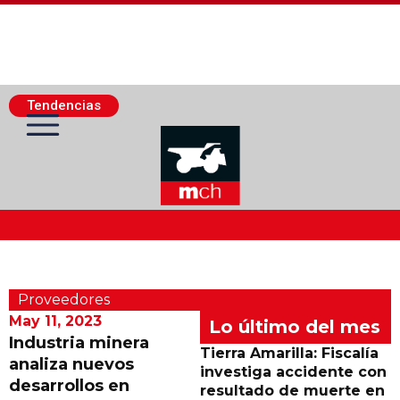
Tendencias
Actualidad Minera
Proveedores
Minería Superficie
May 11, 2023
Lo último del mes
Industria minera
Tierra Amarilla: Fiscalía
analiza nuevos
Minerí­a Subterránea
investiga accidente con
desarrollos en
resultado de muerte en