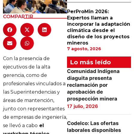
PerProMin 2026:
COMPARTIR
Expertos llaman a
incorporar la adaptación
climática desde el
diseño de los proyectos
mineros
7 agosto, 2026
Con la presencia de
Lo más leído
ejecutivos de la alta
Comunidad Indígena
gerencia, como de
diaguita presenta
profesionales vinculados a
reclamación por
aprobación de
las Superintendencias y
prospección minera
áreas de mantención,
17 julio, 2026
junto con representantes
de empresas de ingeniería,
Codelco: Las ofertas
se llevó a cabo
el
laborales disponibles
workshop técnico