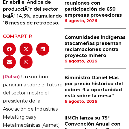
En abril el Ã­ndice de
reuniones con
Proveedores
producciÃ³n del sector
participación de 650
empresas proveedoras
bajÃ³ 14,3%, acumulando
Canal Digital
6 agosto, 2026
18 meses de retroceso.
Columnas de Opinión
COMPARTIR
Comunidades indígenas
Designaciones
atacameñas presentan
reclamaciones contra
Calendario de Eventos
proyecto minero
6 agosto, 2026
Revistas Digital
Siguenos
(Pulso)
Un sombrío
Biministro Daniel Mas
por precio histórico del
panorama sobre el futuro
cobre: “La oportunidad
del sector mostró el
está sobre la mesa”
presidente de la
6 agosto, 2026
Asociación de Industrias
Metalúrgicas y
IIMCh lanza su 75ª
Convención Anual con
Metalmecánicas (Asimet)