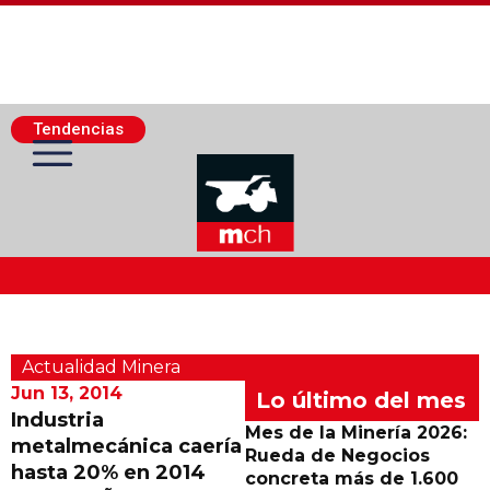
Tendencias
Actualidad Minera
Actualidad Minera
Minería Superficie
Jun 13, 2014
Lo último del mes
Industria
Mes de la Minería 2026:
metalmecánica caería
Minerí­a Subterránea
Rueda de Negocios
hasta 20% en 2014
concreta más de 1.600