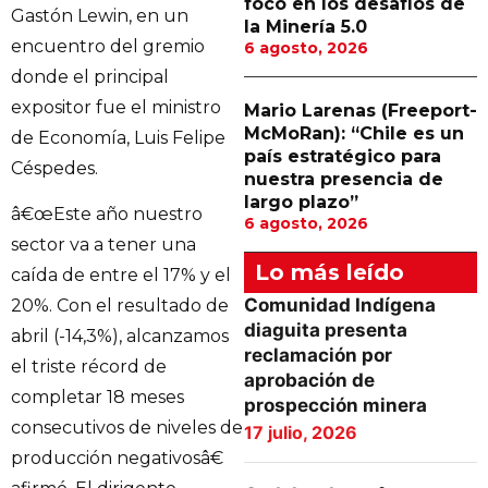
foco en los desafíos de
Gastón Lewin, en un
la Minería 5.0
encuentro del gremio
6 agosto, 2026
donde el principal
expositor fue el ministro
Mario Larenas (Freeport-
McMoRan): “Chile es un
de Economía, Luis Felipe
país estratégico para
Céspedes.
nuestra presencia de
largo plazo”
â€œEste año nuestro
6 agosto, 2026
sector va a tener una
Lo más leído
caída de entre el 17% y el
Comunidad Indígena
20%. Con el resultado de
diaguita presenta
abril (-14,3%), alcanzamos
reclamación por
el triste récord de
aprobación de
completar 18 meses
prospección minera
consecutivos de niveles de
17 julio, 2026
producción negativosâ€