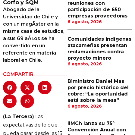
Corfo y SQM
reuniones con
Proveedores
Abogado de la
participación de 650
empresas proveedoras
Universidad de Chile y
Canal Digital
6 agosto, 2026
con un magÃ­ster en la
Columnas de Opinión
misma casa de estudios,
a sus 69 aÃ±os se ha
Comunidades indígenas
Designaciones
atacameñas presentan
convertido en un
reclamaciones contra
referente en materia
Calendario de Eventos
proyecto minero
laboral en Chile.
6 agosto, 2026
Revistas Digital
COMPARTIR
Siguenos
Biministro Daniel Mas
por precio histórico del
cobre: “La oportunidad
está sobre la mesa”
6 agosto, 2026
(La Tercera)
Las
IIMCh lanza su 75ª
expectativas de lo que
Convención Anual con
pueda pasar desde las 15