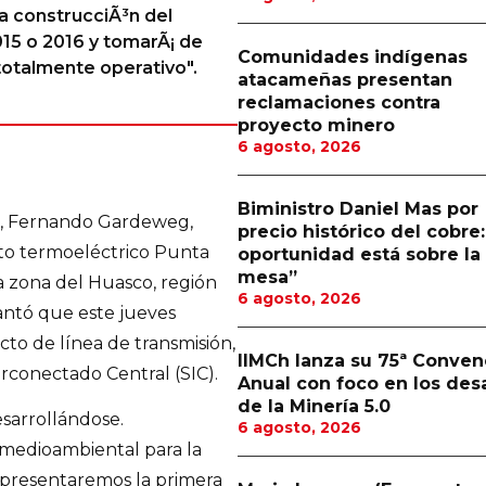
a construcciÃ³n del
015 o 2016 y tomarÃ¡ de
Comunidades indígenas
totalmente operativo".
atacameñas presentan
reclamaciones contra
proyecto minero
6 agosto, 2026
Biministro Daniel Mas por
e, Fernando Gardeweg,
precio histórico del cobre:
cto termoeléctrico Punta
oportunidad está sobre la
mesa”
a zona del Huasco, región
6 agosto, 2026
antó que este jueves
to de línea de transmisión,
IIMCh lanza su 75ª Conven
erconectado Central (SIC).
Anual con foco en los des
de la Minería 5.0
sarrollándose.
6 agosto, 2026
medioambiental para la
e presentaremos la primera