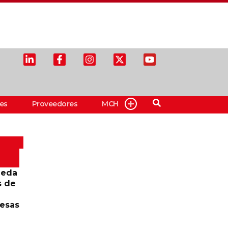
es
Proveedores
MCH
ueda
s de
resas