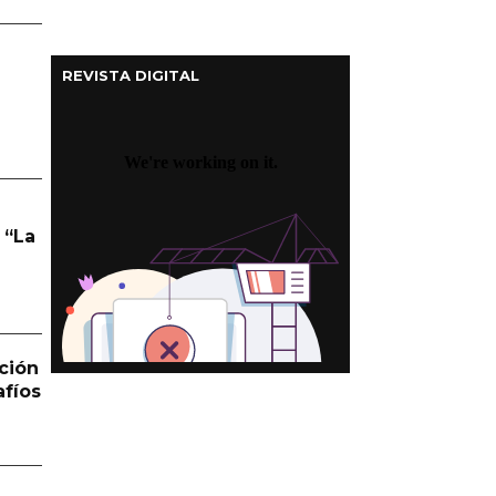
REVISTA DIGITAL
 “La
ción
afíos