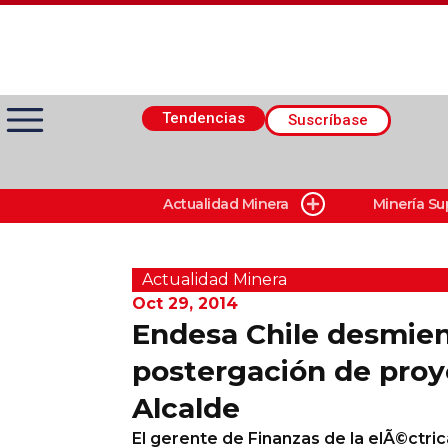
Tendencias
Suscríbase
Actualidad Minera
Minería Su
Actualidad Minera
Minería Superficie
Actualidad Minera
Oct 29, 2014
Endesa Chile desmie
Minerí­a Subterránea
postergación de proy
Alcalde
Proveedores
El gerente de Finanzas de la elÃ©ctr
Canal Digital