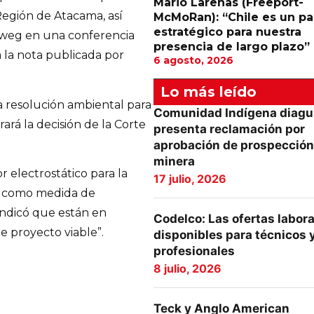
Mario Larenas (Freeport-
Región de Atacama, así
McMoRan): “Chile es un pa
estratégico para nuestra
eweg en una conferencia
presencia de largo plazo”
a la nota publicada por
6 agosto, 2026
Lo más leído
a resolución ambiental para
Comunidad Indígena diagu
ará la decisión de la Corte
presenta reclamación por
aprobación de prospección
minera
r electrostático para la
17 julio, 2026
ó como medida de
 indicó que están en
Codelco: Las ofertas labor
e proyecto viable”.
disponibles para técnicos 
profesionales
8 julio, 2026
Teck y Anglo American