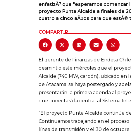
enfatizÃ³ que "esperamos comenzar l
Columnas de Opinión
proyecto Punta Alcalde a finales de 2
cuatro a cinco aÃ±os para que estÃ© 
Designaciones
COMPARTIR
Calendario de Eventos
Revistas Digital
El gerente de Finanzas de Endesa Chil
Siguenos
desmintió este miércoles que el proye
Alcalde (740 MW, carbón), ubicado en l
de Atacama, se haya postergado y adel
presentarán la primera adenda al proyec
que conectará la central al Sistema Int
“El proyecto Punta Alcalde continúa de
Continuamos trabajando en el proceso 
línea de transmisión y el 30 de octubr