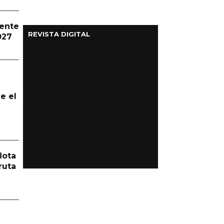
dente
REVISTA DIGITAL
027
e el
lota
ruta