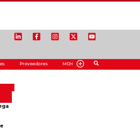
es
Proveedores
MCH
ega
te