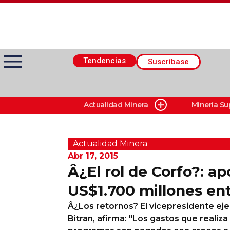
Tendencias
Suscríbase
Actualidad Minera
Minería Su
Actualidad Minera
Minería Superficie
Actualidad Minera
Abr 17, 2015
Â¿El rol de Corfo?: a
Minerí­a Subterránea
US$1.700 millones ent
Â¿Los retornos? El vicepresidente ej
Proveedores
Bitran, afirma: "Los gastos que realiza
Canal Digital