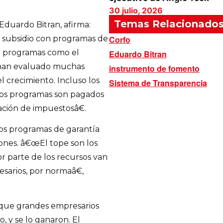
30 julio, 2026
Temas Relacionado
 Eduardo Bitran, afirma:
subsidio con programas de
Corfo
e programas como el
Eduardo Bitran
e han evaluado muchas
instrumento de fomento
l crecimiento. Incluso los
Sistema de Transparencia
 esos programas son pagados
ación de impuestosâ€.
 los programas de garantía
ones. â€œEl tope son los
r parte de los recursos van
sarios, por normaâ€,
 que grandes empresarios
, y se lo ganaron. El