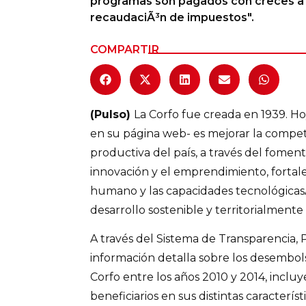
programas son pagados con creces a 
recaudaciÃ³n de impuestos".
Columnas de Opinión
COMPARTIR
Designaciones
Calendario de Eventos
Revistas Digital
(Pulso)
La Corfo fue creada en 1939. Ho
en su página web- es mejorar la competit
Siguenos
productiva del país, a través del fomento
innovación y el emprendimiento, fortale
humano y las capacidades tecnológicas
desarrollo sostenible y territorialmente
A través del Sistema de Transparencia, P
información detalla sobre los desembo
Corfo entre los años 2010 y 2014, incluy
beneficiarios en sus distintas característi