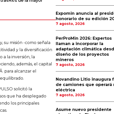
travÃ©s de la mayor
Expomin anuncia al presi
honorario de su edición 2
7 agosto, 2026
PerProMin 2026: Expertos
y, su misión -como señala
llaman a incorporar la
adaptación climática desd
ividad y la diversificación
diseño de los proyectos
 a la inversión, la
mineros
ciendo, además, el capital
7 agosto, 2026
Â para alcanzar el
 equilibrado.
Novandino Litio inaugura f
de camiones que operará 
ULSO solicitó la
eléctrica
7 agosto, 2026
lsos que ha desplegado
endo los principales
Asume nuevo presidente
cas.