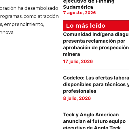
ejecutivo de Finning
Sudamérica
orporación ha desembolsado
7 agosto, 2026
programas, como atracción
as, emprendimiento,
Lo más leído
Innova.
Comunidad Indígena diagu
presenta reclamación por
aprobación de prospección
minera
17 julio, 2026
Codelco: Las ofertas labor
disponibles para técnicos 
profesionales
8 julio, 2026
Teck y Anglo American
anuncian el futuro equipo
ejecutivo de Anglo Teck