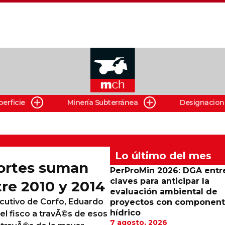
perficie
Minería Subterránea
Designacion
Lo último del mes
portes suman
PerProMin 2026: DGA entr
claves para anticipar la
re 2010 y 2014
evaluación ambiental de
ecutivo de Corfo, Eduardo
proyectos con componen
hídrico
 el fisco a travÃ©s de esos
7 agosto, 2026