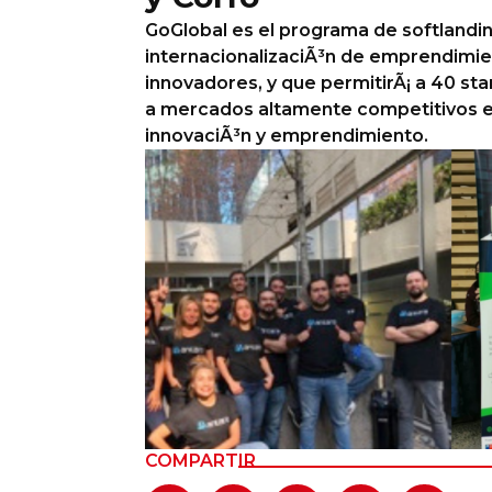
GoGlobal es el programa de softlandin
Columnas de Opinión
internacionalizaciÃ³n de emprendimie
innovadores, y que permitirÃ¡ a 40 sta
Designaciones
a mercados altamente competitivos en
Calendario de Eventos
innovaciÃ³n y emprendimiento.
Revistas Digital
Siguenos
COMPARTIR