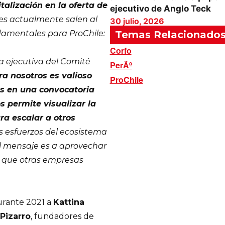
talización en la oferta de
ejecutivo de Anglo Teck
s actualmente salen al
30 julio, 2026
Temas Relacionado
damentales para ProChile:
Corfo
a ejecutiva del Comité
PerÃº
ra nosotros es valioso
ProChile
es en una convocatoria
 permite visualizar la
a escalar a otros
s esfuerzos del ecosistema
 el mensaje es a aprovechar
a que otras empresas
durante 2021 a
Kattina
Pizarro
, fundadores de