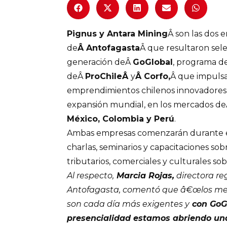
Pignus y Antara Mining
Â son las dos 
de
Â Antofagasta
Â que resultaron sele
generación deÂ
GoGlobal
, programa d
deÂ
ProChileÂ
y
Â Corfo,
Â que impulsa
emprendimientos chilenos innovadores,
expansión mundial, en los mercados d
México, Colombia y Perú
.
Ambas empresas comenzarán durante es
charlas, seminarios y capacitaciones sob
tributarios, comerciales y culturales s
Al respecto,
Marcia Rojas,
directora re
Antofagasta, comentó que â€œlos mer
son cada día más exigentes y
con GoGl
presencialidad estamos abriendo una