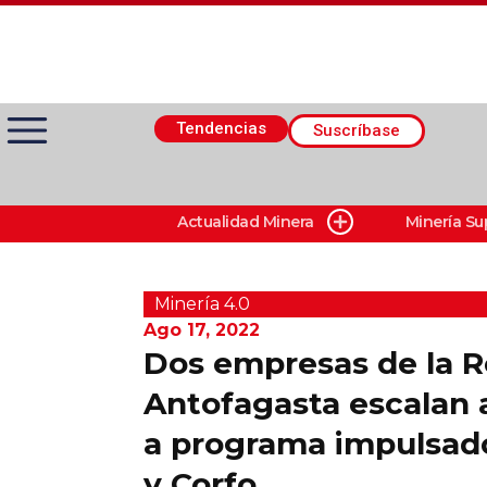
Tendencias
Suscríbase
Actualidad Minera
Minería Su
Actualidad Minera
Minería Superficie
Minerí­a 4.0
Ago 17, 2022
Dos empresas de la R
Minerí­a Subterránea
Antofagasta escalan 
a programa impulsado
Proveedores
y Corfo
Canal Digital