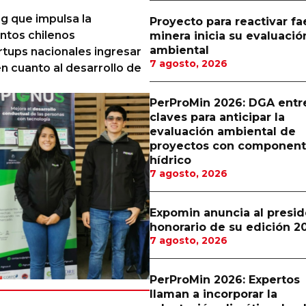
g que impulsa la
Proyecto para reactivar f
ntos chilenos
minera inicia su evaluació
ambiental
rtups nacionales ingresar
7 agosto, 2026
 cuanto al desarrollo de
PerProMin 2026: DGA entr
claves para anticipar la
evaluación ambiental de
proyectos con componen
hídrico
7 agosto, 2026
Expomin anuncia al presi
honorario de su edición 2
7 agosto, 2026
PerProMin 2026: Expertos
llaman a incorporar la