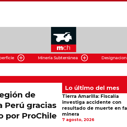
perficie
Minería Subterránea
Designacion
Lo último del mes
egión de
Tierra Amarilla: Fiscalía
investiga accidente con
a Perú gracias
resultado de muerte en f
 por ProChile
minera
7 agosto, 2026