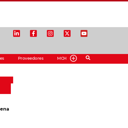
es
Proveedores
MCH
aena