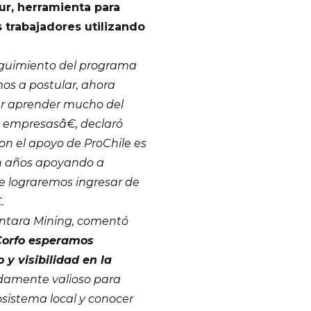
ur, herramienta para
 trabajadores utilizando
guimiento del programa
mos a postular, ahora
er aprender mucho del
y empresasâ€, declaró
n el apoyo de ProChile es
an años apoyando a
ue lograremos ingresar de
.
ntara Mining, comentó
 Corfo esperamos
y visibilidad en la
damente valioso para
osistema local y conocer