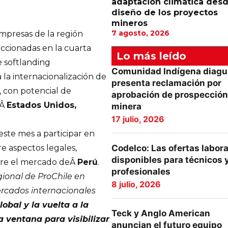
adaptación climática desd
diseño de los proyectos
mineros
7 agosto, 2026
empresas de la región
ccionadas en la cuarta
Lo más leído
e softlanding
Comunidad Indígena diagu
 la internacionalización de
presenta reclamación por
 con potencial de
aprobación de prospección
eÂ
Estados Unidos,
minera
17 julio, 2026
te mes a participar en
Codelco: Las ofertas labor
re aspectos legales,
disponibles para técnicos 
obre el mercado deÂ
Perú
.
profesionales
gional de ProChile en
8 julio, 2026
cados internacionales
obal y la vuelta a la
Teck y Anglo American
 ventana para visibilizar
anuncian el futuro equipo