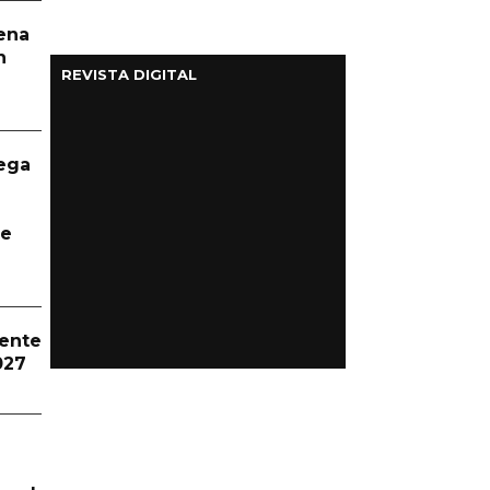
aena
n
REVISTA DIGITAL
ega
te
dente
027