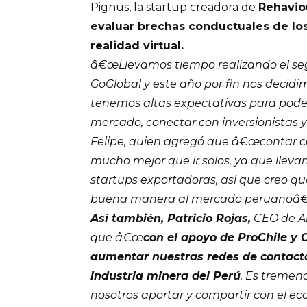
Pignus, la startup creadora de
Rehavio
evaluar brechas conductuales de los
realidad virtual.
â€œLlevamos tiempo realizando el se
GoGlobal y este año por fin nos decidi
tenemos altas expectativas para pod
mercado, conectar con inversionistas 
Felipe, quien agregó que â€œcontar co
mucho mejor que ir solos, ya que llev
startups exportadoras, así que creo q
buena manera al mercado peruanoâ€
Así también, Patricio Rojas,
CEO de A
que â€œ
con el apoyo de ProChile y
aumentar nuestras redes de contacto 
industria minera del Perú
. Es tremen
nosotros aportar y compartir con el ec