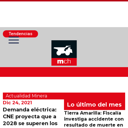
Tendencias
Actualidad Minera
Actualidad Minera
Minería Superficie
Dic 24, 2021
Lo último del mes
Demanda eléctrica:
Tierra Amarilla: Fiscalía
CNE proyecta que a
Minerí­a Subterránea
investiga accidente con
2028 se superen los
resultado de muerte en