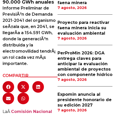
90.000 GWh anuales
faena minera
Proveedores
7 agosto, 2026
Informe Preliminar de
PrevisiÃ³n de Demanda
Canal Digital
2021-2041 del organismo
Proyecto para reactivar
Columnas de Opinión
seÃ±ala que, en 2041, se
faena minera inicia su
llegarÃ­a a 154.591 GWh,
evaluación ambiental
Designaciones
7 agosto, 2026
donde la generaciÃ³n
distribuida y la
Calendario de Eventos
electromovilidad tendrÃ¡
PerProMin 2026: DGA
Revistas Digital
un rol cada vez mÃ¡s
entrega claves para
importante.
anticipar la evaluación
Siguenos
ambiental de proyectos
con componente hídrico
COMPARTIR
7 agosto, 2026
Expomin anuncia al
presidente honorario de
su edición 2027
7 agosto, 2026
LaÂ
Comisión Nacional