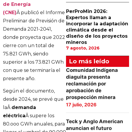
de Energía
PerProMin 2026:
(CNE)
Â publicó el Informe
Expertos llaman a
Preliminar de Previsión de
incorporar la adaptación
Demanda 2021-2041,
climática desde el
diseño de los proyectos
donde proyecta que 2022
mineros
cierre con un total de
7 agosto, 2026
75.821 GWh, siendo
Lo más leído
superior a los 73.821 GWh
Comunidad Indígena
con que se terminaría el
diaguita presenta
presente año.
reclamación por
aprobación de
Según el documento,
prospección minera
desde 2024, se prevé que
17 julio, 2026
laÂ
demanda
eléctrica
Â supere los
Teck y Anglo American
80.ooo GWh anuales, para
anuncian el futuro