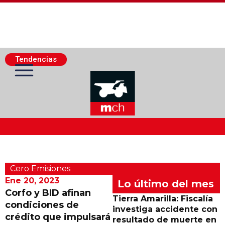
Tendencias
Actualidad Minera
Cero Emisiones
Minería Superficie
Ene 20, 2023
Lo último del mes
Corfo y BID afinan
Tierra Amarilla: Fiscalía
condiciones de
Minerí­a Subterránea
investiga accidente con
crédito que impulsará
resultado de muerte en