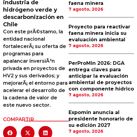
industria de
faena minera
Proveedores
hidrógeno verde y
7 agosto, 2026
descarbonización en
Canal Digital
Chile
Proyecto para reactivar
Columnas de Opinión
Con este prÃ©stamo, la
faena minera inicia su
entidad nacional
evaluación ambiental
Designaciones
7 agosto, 2026
fortalecerÃ¡ su oferta de
programas para
Calendario de Eventos
apalancar inversiÃ³n
PerProMin 2026: DGA
Revistas Digital
privada en proyectos de
entrega claves para
HV2 y sus derivados; y
anticipar la evaluación
Siguenos
ambiental de proyectos
mejorarÃ¡ el entorno para
con componente hídrico
acelerar el desarrollo de
7 agosto, 2026
la cadena de valor de
este nuevo sector.
Expomin anuncia al
presidente honorario de
COMPARTIR
su edición 2027
7 agosto, 2026