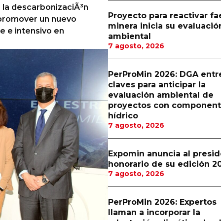
 la descarbonizaciÃ³n
Proyecto para reactivar f
y promover un nuevo
minera inicia su evaluació
e e intensivo en
ambiental
7 agosto, 2026
PerProMin 2026: DGA entr
claves para anticipar la
evaluación ambiental de
proyectos con componen
hídrico
7 agosto, 2026
Expomin anuncia al presi
honorario de su edición 2
7 agosto, 2026
PerProMin 2026: Expertos
llaman a incorporar la