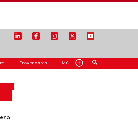
es
Proveedores
MCH
aena