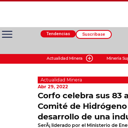
Tendencias
Suscríbase
Actualidad Minera
Minería Su
Actualidad Minera
Minería Superficie
Actualidad Minera
Abr 29, 2022
Corfo celebra sus 83 
Minerí­a Subterránea
Comité de Hidrógeno
desarrollo de una ind
Proveedores
SerÃ¡ liderado por el Ministerio de En
Canal Digital