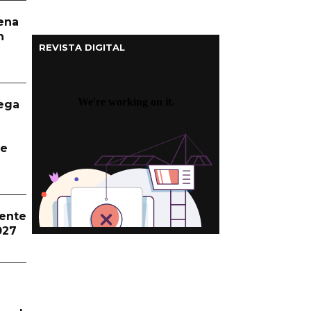
aena
n
REVISTA DIGITAL
ega
te
dente
027