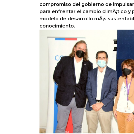
compromiso del gobierno de impulsar
Columnas de Opinión
para enfrentar el cambio climÃ¡tico 
modelo de desarrollo mÃ¡s sustentabl
Designaciones
conocimiento.
Calendario de Eventos
Revistas Digital
Siguenos