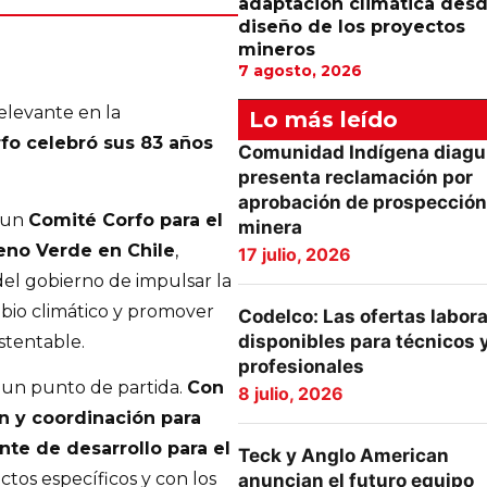
adaptación climática desd
diseño de los proyectos
mineros
7 agosto, 2026
elevante en la
Lo más leído
fo celebró sus 83 años
Comunidad Indígena diagu
presenta reclamación por
aprobación de prospección
e un
Comité Corfo para el
minera
geno Verde en Chile
,
17 julio, 2026
del gobierno de impulsar la
bio climático y promover
Codelco: Las ofertas labor
disponibles para técnicos 
stentable.
profesionales
 un punto de partida.
Con
8 julio, 2026
ón y coordinación para
te de desarrollo para el
Teck y Anglo American
ctos específicos y con los
anuncian el futuro equipo