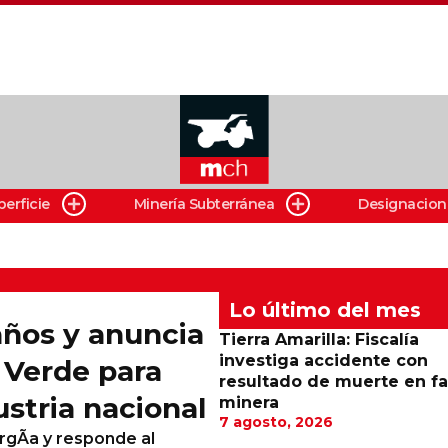
perficie
Minería Subterránea
Designacion
Lo último del mes
años y anuncia
Tierra Amarilla: Fiscalía
investiga accidente con
 Verde para
resultado de muerte en f
ustria nacional
minera
7 agosto, 2026
ergÃ­a y responde al