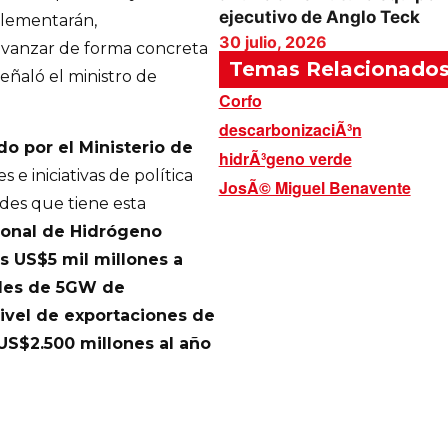
ejecutivo de Anglo Teck
plementarán,
30 julio, 2026
avanzar de forma concreta
Temas Relacionado
señaló el ministro de
Corfo
descarbonizaciÃ³n
o por el Ministerio de
hidrÃ³geno verde
 e iniciativas de política
JosÃ© Miguel Benavente
des que tiene esta
ional de Hidrógeno
s US$5 mil millones a
ades de 5GW de
ivel de exportaciones de
US$2.500 millones al año