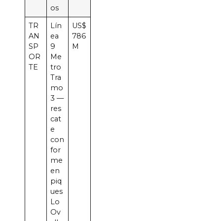
os
TR
Lín
US$
AN
ea
786
SP
9
M
OR
Me
TE
tro
Tra
mo
3 —
res
cat
e
con
for
me
en
piq
ues
Lo
Ov