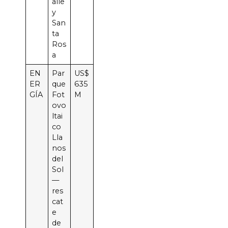
alle
y
San
ta
Ros
a
EN
Par
US$
ER
que
635
GÍA
Fot
M
ovo
ltai
co
Lla
nos
del
Sol
—
res
cat
e
de