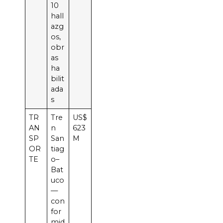
10
hall
azg
os,
obr
as
ha
bilit
ada
s
TR
Tre
US$
AN
n
623
SP
San
M
OR
tiag
TE
o–
Bat
uco
—
con
for
mid