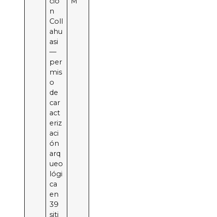
ció
M
n
Coll
ahu
asi
—
per
mis
o
de
car
act
eriz
aci
ón
arq
ueo
lógi
ca
en
39
siti