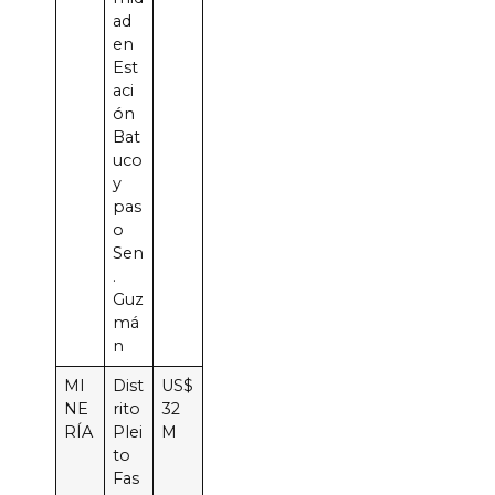
ad
en
Est
aci
ón
Bat
uco
y
pas
o
Sen
.
Guz
má
n
MI
Dist
US$
NE
rito
32
RÍA
Plei
M
to
Fas