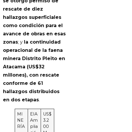
se otorgó permiso de
rescate de diez
hallazgos superficiales
como condición para el
avance de obras en esas
zonas
; y
la continuidad
operacional de la faena
minera Distrito Pleito en
Atacama (US$32
millones), con rescate
conforme de 61
hallazgos distribuidos
en dos etapas
.
MI
EIA
US$
NE
Am
3.2
RÍA
plia
00