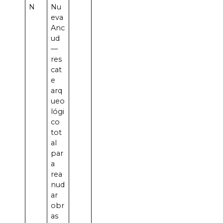
N
Nu
eva
Anc
ud
—
res
cat
e
arq
ueo
lógi
co
tot
al
par
a
rea
nud
ar
obr
as