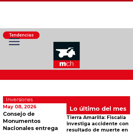
Tendencias
Actualidad Minera
Inversiones
Minería Superficie
May 08, 2026
Lo último del mes
Consejo de
Tierra Amarilla: Fiscalía
Monumentos
Minerí­a Subterránea
investiga accidente con
Nacionales entrega
resultado de muerte en