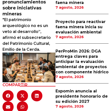
pronunciamientos
faena minera
Proveedores
sobre iniciativas
7 agosto, 2026
mineras
Canal Digital
"El patrimonio
Proyecto para reactivar
Columnas de Opinión
arqueológico no es un
faena minera inicia su
veto al desarrollo”,
evaluación ambiental
Designaciones
7 agosto, 2026
afirmó el subsecretario
del Patrimonio Cultural,
Calendario de Eventos
Emilio de la Cerda.
PerProMin 2026: DGA
Revistas Digital
entrega claves para
anticipar la evaluación
Siguenos
ambiental de proyectos
con componente hídrico
7 agosto, 2026
COMPARTIR
Expomin anuncia al
presidente honorario de
su edición 2027
7 agosto, 2026