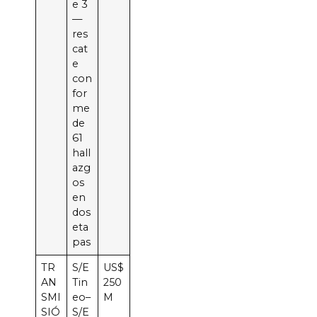
e 3
—
res
cat
e
con
for
me
de
61
hall
azg
os
en
dos
eta
pas
TR
S/E
US$
AN
Tin
250
SMI
eo–
M
SIÓ
S/E