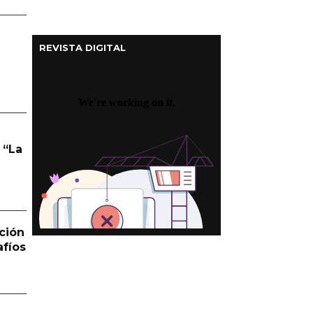
REVISTA DIGITAL
 “La
ción
afíos