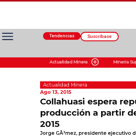
Tendencias
Suscríbase
Actualidad Minera
Minería Su
Actualidad Minera
Minería Superficie
Actualidad Minera
Ago 13, 2015
Collahuasi espera rep
Minerí­a Subterránea
producción a partir d
2015
Proveedores
Jorge GÃ³mez, presidente ejecutivo d
Canal Digital