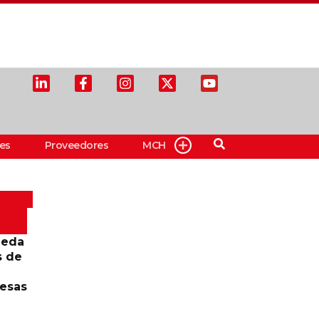
es
Proveedores
MCH
ueda
s de
resas