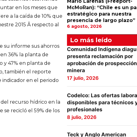
Mario Larenas (Freeport-
McMoRan): “Chile es un pa
puntar en los meses que
estratégico para nuestra
ere a la caída de 10% que
presencia de largo plazo”
estre 2015 Â respecto al
6 agosto, 2026
Lo más leído
 su informe sus ahorros
Comunidad Indígena diagu
 en 36% la planta de
presenta reclamación por
aprobación de prospección
o y 47% en planta de
minera
no, también el reporte
17 julio, 2026
 indicador en el periodo
Codelco: Las ofertas labor
del recurso hídrico en la
disponibles para técnicos 
profesionales
 se recicló el 59% de los
8 julio, 2026
Teck y Anglo American