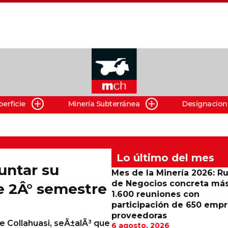
perficie
Minería Subterránea
Designacion
Lo último del mes
untar su
Mes de la Minería 2026: R
de Negocios concreta má
e 2Â° semestre
1.600 reuniones con
participación de 650 emp
proveedoras
e Collahuasi, seÃ±alÃ³ que
6 agosto, 2026