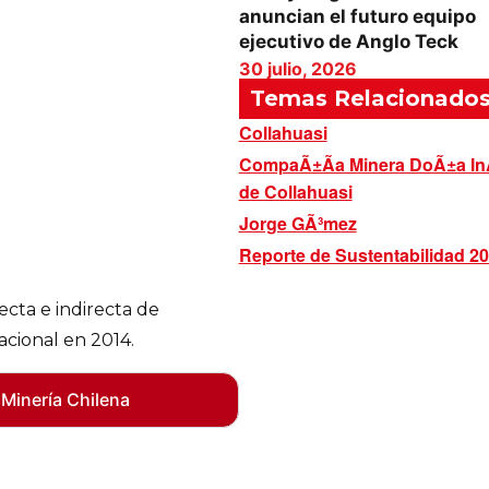
anuncian el futuro equipo
ejecutivo de Anglo Teck
30 julio, 2026
Temas Relacionado
Collahuasi
CompaÃ±Ã­a Minera DoÃ±a I
de Collahuasi
Jorge GÃ³mez
Reporte de Sustentabilidad 2
ecta e indirecta de
acional en 2014.
 Minería Chilena