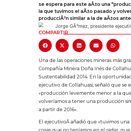
se espera para este aÃ±o una "produ
Columnas de Opinión
la que tuvimos el aÃ±o pasado y volve
producciÃ³n similar a la de aÃ±os anter
Designaciones
COMPARTIR
Calendario de Eventos
Revistas Digital
Una de las operaciones mineras más gr
Siguenos
Compañía Minera Doña Inés de Collahua
Sustentabilidad 2014. En la oportunida
ejecutivo de Collahuasi, señaló que se 
«producción levemente menor a la que 
volveríamos a tener una producción simi
a partir de 2016».
El ejecutivoÂ añadió que «tuvimos una 
cosas que no teníamos en el radar, que