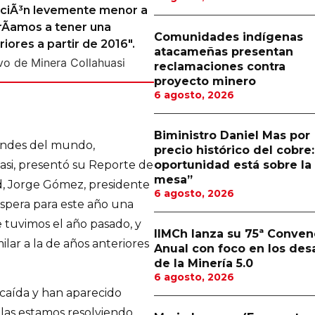
cciÃ³n levemente menor a
rÃ­amos a tener una
Comunidades indígenas
iores a partir de 2016".
atacameñas presentan
reclamaciones contra
proyecto minero
6 agosto, 2026
Biministro Daniel Mas por
andes del mundo,
precio histórico del cobre:
si, presentó su Reporte de
oportunidad está sobre la
mesa”
d, Jorge Gómez, presidente
6 agosto, 2026
espera para este año una
tuvimos el año pasado, y
IIMCh lanza su 75ª Conven
lar a la de años anteriores
Anual con foco en los des
de la Minería 5.0
6 agosto, 2026
caída y han aparecido
 las estamos resolviendo