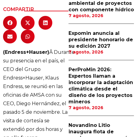
ambiental de proyectos
Proveedores
COMPARTIR
con componente hídrico
7 agosto, 2026
Canal Digital
Columnas de Opinión
Expomin anuncia al
presidente honorario de
Designaciones
su edición 2027
(Endress+Hauser)
Â Durante
7 agosto, 2026
Calendario de Eventos
su presencia en el país, el
Revistas Digital
CEO del Grupo
PerProMin 2026:
Expertos llaman a
Endress+Hauser, Klaus
Siguenos
incorporar la adaptación
Endress, se reunió en las
climática desde el
oficinas de AMSA con su
diseño de los proyectos
mineros
CEO, Diego Hernández, el
7 agosto, 2026
pasado 5 de noviembre. La
visita de cortesía se
Novandino Litio
extendió por dos horas y
inaugura flota de