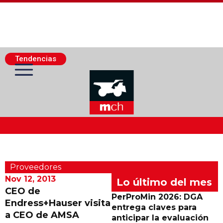
Tendencias
Actualidad Minera
Proveedores
Minería Superficie
Nov 12, 2013
Lo último del mes
CEO de
PerProMin 2026: DGA
Endress+Hauser visita
Minerí­a Subterránea
entrega claves para
a CEO de AMSA
anticipar la evaluación