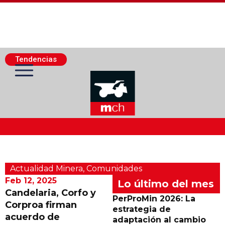
Tendencias
Actualidad Minera
Actualidad Minera
,
Comunidades
Minería Superficie
Feb 12, 2025
Lo último del mes
Candelaria, Corfo y
PerProMin 2026: La
Corproa firman
Minerí­a Subterránea
estrategia de
acuerdo de
adaptación al cambio