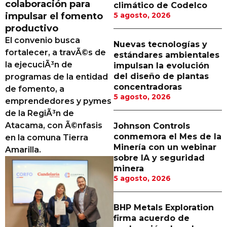
colaboración para
climático de Codelco
Proveedores
impulsar el fomento
5 agosto, 2026
productivo
Canal Digital
El convenio busca
Nuevas tecnologías y
Columnas de Opinión
fortalecer, a travÃ©s de
estándares ambientales
la ejecuciÃ³n de
impulsan la evolución
Designaciones
del diseño de plantas
programas de la entidad
concentradoras
de fomento, a
Calendario de Eventos
5 agosto, 2026
emprendedores y pymes
Revistas Digital
de la RegiÃ³n de
Atacama, con Ã©nfasis
Johnson Controls
Siguenos
conmemora el Mes de la
en la comuna Tierra
Minería con un webinar
Amarilla.
sobre IA y seguridad
minera
5 agosto, 2026
BHP Metals Exploration
firma acuerdo de