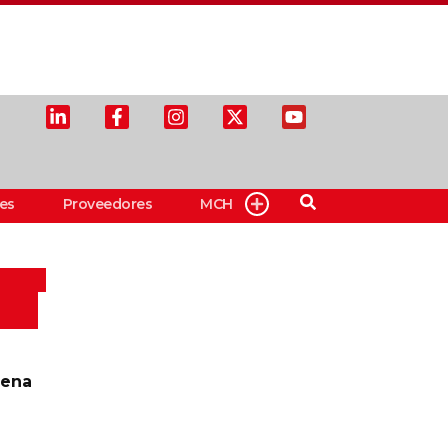
es
Proveedores
MCH
aena