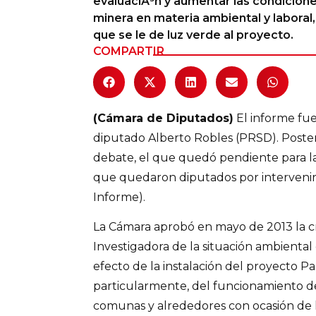
evaluaciÃ³n y aumentar las condicione
minera en materia ambiental y laboral,
Columnas de Opinión
que se le de luz verde al proyecto.
COMPARTIR
Designaciones
Calendario de Eventos
Revistas Digital
(Cámara de Diputados)
El informe fue
diputado Alberto Robles (PRSD). Posteri
Siguenos
debate, el que quedó pendiente para la
que quedaron diputados por intervenir
Informe).
La Cámara aprobó en mayo de 2013 la c
Investigadora de la situación ambiental
efecto de la instalación del proyecto P
particularmente, del funcionamiento de 
comunas y alrededores con ocasión de la