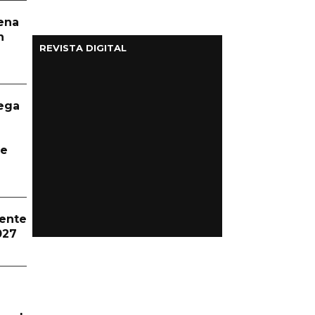
aena
n
REVISTA DIGITAL
ega
te
dente
027