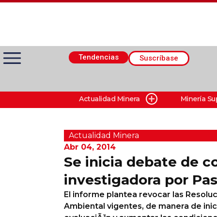
Tendencias
Suscríbase
Actualidad Minera
Minería Su
Actualidad Minera
Minería Superficie
Actualidad Minera
Abr 04, 2014
Se inicia debate de c
Minerí­a Subterránea
investigadora por P
El informe plantea revocar las Resoluc
Proveedores
Ambiental vigentes, de manera de ini
Canal Digital