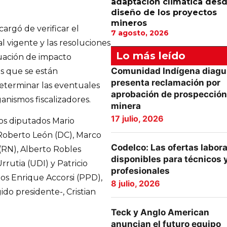
adaptación climática desd
diseño de los proyectos
mineros
argó de verificar el
7 agosto, 2026
 vigente y las resoluciones
Lo más leído
uación de impacto
Comunidad Indígena diagu
os que se están
presenta reclamación por
eterminar las eventuales
aprobación de prospección
anismos fiscalizadores.
minera
17 julio, 2026
los diputados Mario
 Roberto León (DC), Marco
Codelco: Las ofertas labor
RN), Alberto Robles
disponibles para técnicos 
rrutia (UDI) y Patricio
profesionales
ios Enrique Accorsi (PPD),
8 julio, 2026
do presidente-, Cristian
Teck y Anglo American
anuncian el futuro equipo