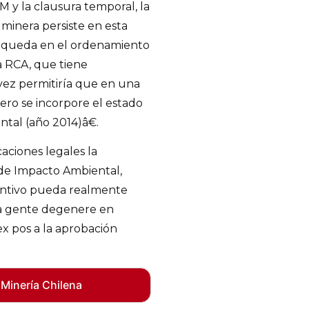
 y la clausura temporal, la
a minera persiste en esta
e queda en el ordenamiento
la RCA, que tiene
 vez permitiría que en una
ero se incorpore el estado
ntal (año 2014)â€.
aciones legales la
 de Impacto Ambiental,
entivo pueda realmente
 la gente degenere en
x pos a la aprobación
 Minería Chilena