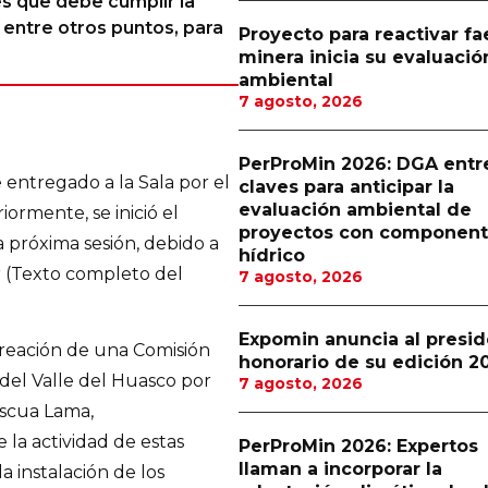
s que debe cumplir la
 entre otros puntos, para
Proyecto para reactivar f
minera inicia su evaluació
ambiental
7 agosto, 2026
PerProMin 2026: DGA entr
 entregado a la Sala por el
claves para anticipar la
evaluación ambiental de
ormente, se inició el
proyectos con componen
 próxima sesión, debido a
hídrico
 (Texto completo del
7 agosto, 2026
Expomin anuncia al presi
reación de una Comisión
honorario de su edición 2
 del Valle del Huasco por
7 agosto, 2026
ascua Lama,
la actividad de estas
PerProMin 2026: Expertos
llaman a incorporar la
 instalación de los