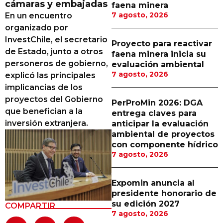
cámaras y embajadas
faena minera
Proveedores
7 agosto, 2026
En un encuentro
organizado por
Canal Digital
InvestChile, el secretario
Proyecto para reactivar
Columnas de Opinión
de Estado, junto a otros
faena minera inicia su
personeros de gobierno,
evaluación ambiental
Designaciones
7 agosto, 2026
explicó las principales
implicancias de los
Calendario de Eventos
proyectos del Gobierno
PerProMin 2026: DGA
Revistas Digital
que benefician a la
entrega claves para
inversión extranjera.
anticipar la evaluación
Siguenos
ambiental de proyectos
con componente hídrico
7 agosto, 2026
Expomin anuncia al
presidente honorario de
su edición 2027
COMPARTIR
7 agosto, 2026