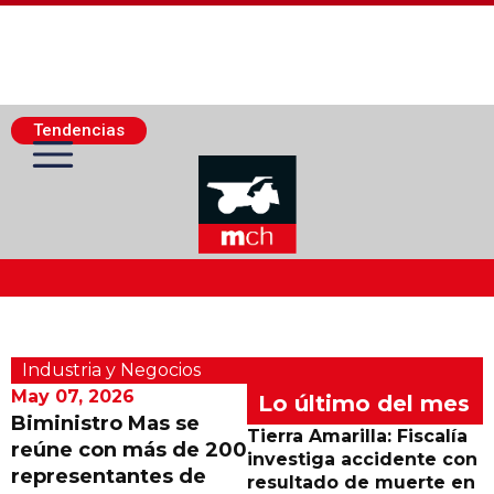
Tendencias
Actualidad Minera
Industria y Negocios
Minería Superficie
May 07, 2026
Lo último del mes
Biministro Mas se
Tierra Amarilla: Fiscalía
reúne con más de 200
Minerí­a Subterránea
investiga accidente con
representantes de
resultado de muerte en