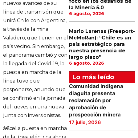
foco en los desafíos de
nuevos avances de su
la Minería 5.0
línea de transmisión que
6 agosto, 2026
unirá Chile con Argentina,
a través de la mina
Mario Larenas (Freeport-
Valadero, que tienen en el
McMoRan): “Chile es un
país estratégico para
país vecino. Sin embargo,
nuestra presencia de
el panorama cambió y con
largo plazo”
6 agosto, 2026
la llegada del Covid-19, la
puesta en marcha de la
Lo más leído
línea tuvo que
Comunidad Indígena
posponerse, anuncio que
diaguita presenta
se confirmó en la jornada
reclamación por
del jueves en una nueva
aprobación de
prospección minera
junta con inversionistas.
17 julio, 2026
â€œLa puesta en marcha
de la línea eléctrica ahora