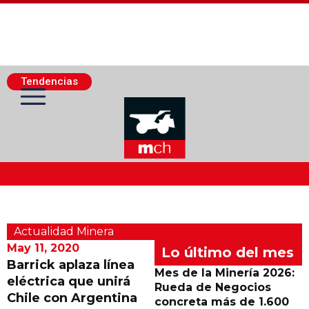
Tendencias
Actualidad Minera
Actualidad Minera
Minería Superficie
May 11, 2020
Lo último del mes
Barrick aplaza línea
Mes de la Minería 2026:
eléctrica que unirá
Minerí­a Subterránea
Rueda de Negocios
Chile con Argentina
concreta más de 1.600