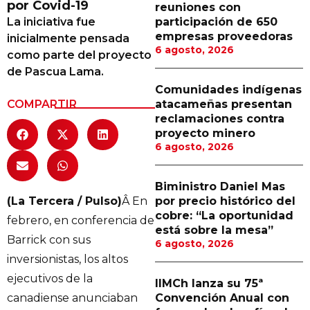
por Covid-19
reuniones con
Proveedores
La iniciativa fue
participación de 650
empresas proveedoras
inicialmente pensada
Canal Digital
6 agosto, 2026
como parte del proyecto
Columnas de Opinión
de Pascua Lama.
Comunidades indígenas
Designaciones
COMPARTIR
atacameñas presentan
reclamaciones contra
Calendario de Eventos
proyecto minero
6 agosto, 2026
Revistas Digital
Siguenos
Biministro Daniel Mas
(La Tercera / Pulso)
Â En
por precio histórico del
cobre: “La oportunidad
febrero, en conferencia de
está sobre la mesa”
Barrick con sus
6 agosto, 2026
inversionistas, los altos
ejecutivos de la
IIMCh lanza su 75ª
canadiense anunciaban
Convención Anual con