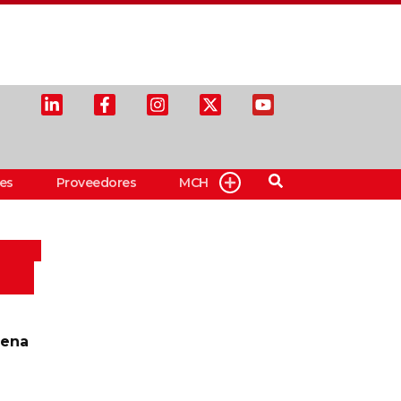
es
Proveedores
MCH
aena