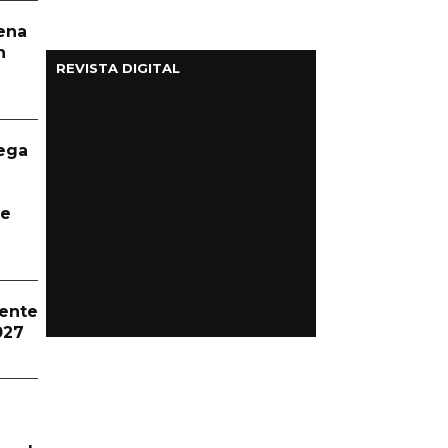
aena
n
REVISTA DIGITAL
ega
te
dente
027