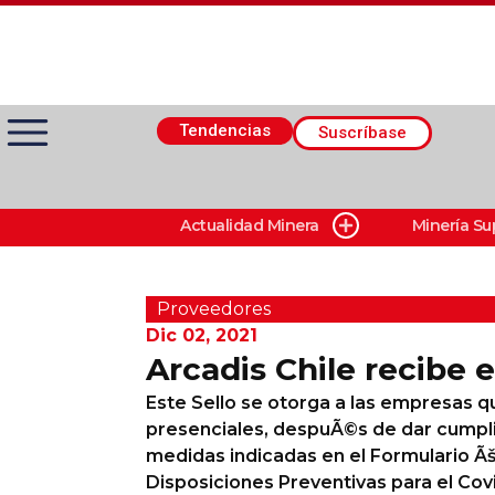
Tendencias
Suscríbase
Actualidad Minera
Minería Su
Actualidad Minera
Minería Superficie
Proveedores
Dic 02, 2021
Arcadis Chile recibe e
Minerí­a Subterránea
Este Sello se otorga a las empresas q
presenciales, despuÃ©s de dar cumpli
Proveedores
medidas indicadas en el Formulario Ãš
Disposiciones Preventivas para el Covi
Canal Digital