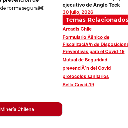
la prevención de
ejecutivo de Anglo Teck
 de forma seguraâ€.
30 julio, 2026
Temas Relacionado
Arcadis Chile
Formulario Ãšnico de
FiscalizaciÃ³n de Disposicion
Preventivas para el Covid-19
Mutual de Seguridad
prevenciÃ³n del Covid
protocolos sanitarios
Sello Covid-19
 Minería Chilena