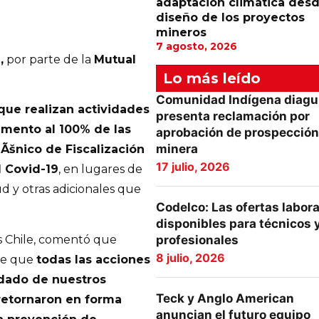
adaptación climática desd
diseño de los proyectos
mineros
7 agosto, 2026
,
por parte de la
Mutual
Lo más leído
Comunidad Indígena diagu
que realizan actividades
presenta reclamación por
mento al 100% de las
aprobación de prospección
minera
Ãšnico de Fiscalización
17 julio, 2026
l Covid-19
, en lugares de
ud y otras adicionales que
Codelco: Las ofertas labor
disponibles para técnicos 
s Chile, comentó que
profesionales
8 julio, 2026
 de que
todas las acciones
dado de nuestros
Teck y Anglo American
retornaron en forma
anuncian el futuro equipo