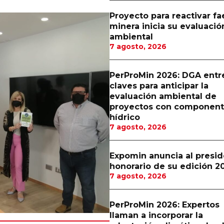
Proyecto para reactivar f
minera inicia su evaluació
ambiental
7 agosto, 2026
PerProMin 2026: DGA entr
claves para anticipar la
evaluación ambiental de
proyectos con componen
hídrico
7 agosto, 2026
Expomin anuncia al presi
honorario de su edición 2
7 agosto, 2026
PerProMin 2026: Expertos
llaman a incorporar la