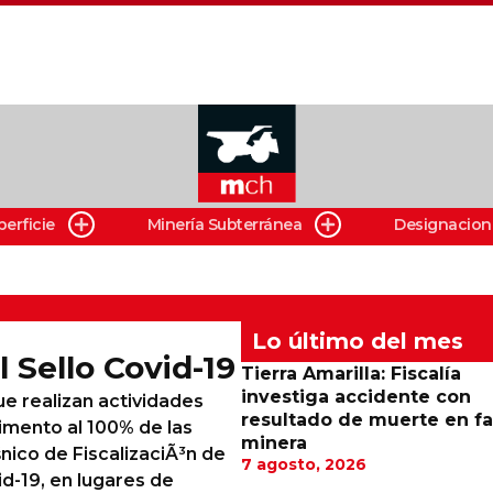
perficie
Minería Subterránea
Designacion
Lo último del mes
l Sello Covid-19
Tierra Amarilla: Fiscalía
investiga accidente con
ue realizan actividades
resultado de muerte en f
mento al 100% de las
minera
nico de FiscalizaciÃ³n de
7 agosto, 2026
d-19, en lugares de