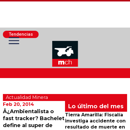
Tendencias
Actualidad Minera
Actualidad Minera
Minería Superficie
Feb 20, 2014
Lo último del mes
Â¿Ambientalista o
Tierra Amarilla: Fiscalía
fast tracker? Bachelet
Minerí­a Subterránea
investiga accidente con
define al super de
resultado de muerte en