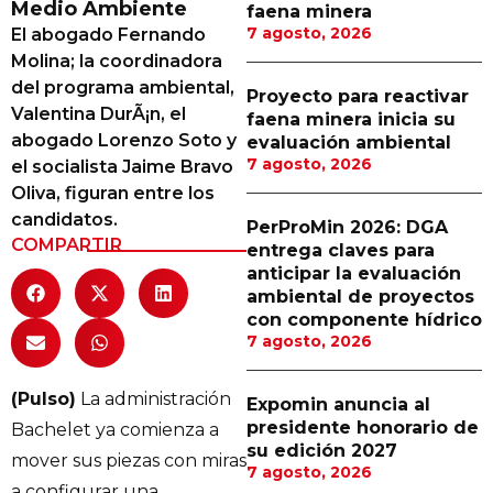
Medio Ambiente
faena minera
Proveedores
7 agosto, 2026
El abogado Fernando
Molina; la coordinadora
Canal Digital
del programa ambiental,
Proyecto para reactivar
Columnas de Opinión
Valentina DurÃ¡n, el
faena minera inicia su
abogado Lorenzo Soto y
evaluación ambiental
Designaciones
7 agosto, 2026
el socialista Jaime Bravo
Oliva, figuran entre los
Calendario de Eventos
candidatos.
PerProMin 2026: DGA
Revistas Digital
COMPARTIR
entrega claves para
anticipar la evaluación
Siguenos
ambiental de proyectos
con componente hídrico
7 agosto, 2026
(Pulso)
La administración
Expomin anuncia al
presidente honorario de
Bachelet ya comienza a
su edición 2027
mover sus piezas con miras
7 agosto, 2026
a configurar una