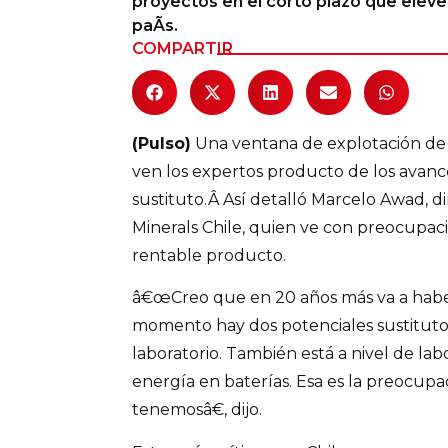
proyectos en el corto plazo que eleven
paÃ­s.
Columnas de Opinión
COMPARTIR
Designaciones
Calendario de Eventos
(Pulso)
Una ventana de explotación de l
Revistas Digital
ven los expertos producto de los avan
sustituto.Â Así detalló Marcelo Awad, d
Siguenos
Minerals Chile, quien ve con preocupaci
rentable producto.
â€œCreo que en 20 años más va a haber
momento hay dos potenciales sustituto
laboratorio. También está a nivel de la
energía en baterías. Esa es la preocup
tenemosâ€, dijo.