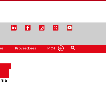
es
Proveedores
MCH
egia