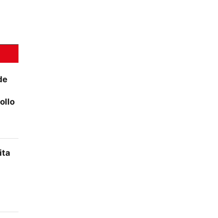
de
ollo
ita