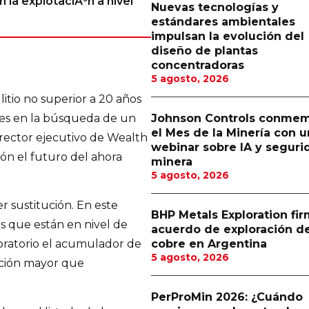
 la explotaciÃ³n a nivel
Nuevas tecnologías y
estándares ambientales
impulsan la evolución del
diseño de plantas
concentradoras
5 agosto, 2026
itio no superior a 20 años
ces en la búsqueda de un
Johnson Controls conme
el Mes de la Minería con u
irector ejecutivo de Wealth
webinar sobre IA y seguri
ón el futuro del ahora
minera
5 agosto, 2026
 sustitución. En este
BHP Metals Exploration fi
s que están en nivel de
acuerdo de exploración d
cobre en Argentina
boratorio el acumulador de
5 agosto, 2026
ación mayor que
PerProMin 2026: ¿Cuándo