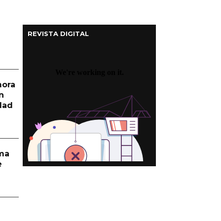
REVISTA DIGITAL
mora
n
dad
rma
e