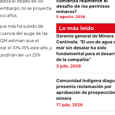
comienza realmente el
abeza el listado de los
desafío de los permisos
in embargo, no se proyecta
mineros?
co años.
5 agosto, 2026
s que más ha subido de
Lo más leído
cuencia del auge de las
Gerente general de Minera
SQM estiman que el
Centinela: “El uso de agua 
mar sin desalar ha sido
ar el 10%-15% este año, y
fundamental para el desarr
6 podrían ser un 25%
de la compañía”
3 julio, 2026
Comunidad Indígena diagu
presenta reclamación por
aprobación de prospección
minera
17 julio, 2026