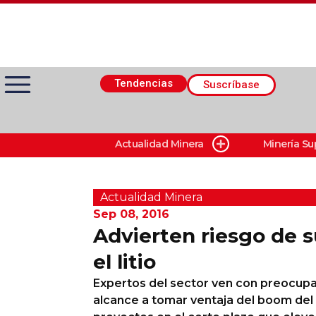
Tendencias
Suscríbase
Actualidad Minera
Minería Su
Actualidad Minera
Minería Superficie
Actualidad Minera
Sep 08, 2016
Advierten riesgo de s
Minerí­a Subterránea
el litio
Expertos del sector ven con preocupa
Proveedores
alcance a tomar ventaja del boom del 
Canal Digital