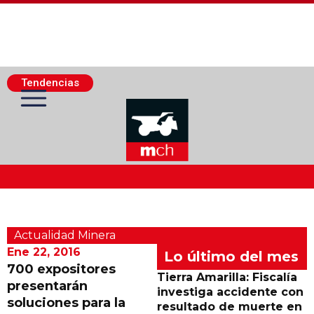
Tendencias
Actualidad Minera
Actualidad Minera
Minería Superficie
Ene 22, 2016
Lo último del mes
700 expositores
Tierra Amarilla: Fiscalía
presentarán
Minerí­a Subterránea
investiga accidente con
soluciones para la
resultado de muerte en