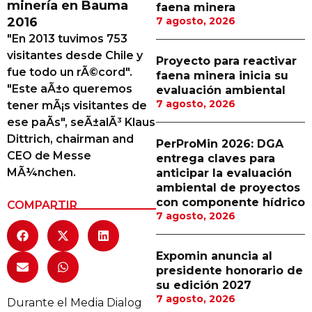
minería en Bauma
faena minera
Proveedores
2016
7 agosto, 2026
"En 2013 tuvimos 753
Canal Digital
visitantes desde Chile y
Proyecto para reactivar
Columnas de Opinión
fue todo un rÃ©cord".
faena minera inicia su
"Este aÃ±o queremos
evaluación ambiental
Designaciones
7 agosto, 2026
tener mÃ¡s visitantes de
ese paÃ­s", seÃ±alÃ³ Klaus
Calendario de Eventos
Dittrich, chairman and
PerProMin 2026: DGA
Revistas Digital
CEO de Messe
entrega claves para
MÃ¼nchen.
anticipar la evaluación
Siguenos
ambiental de proyectos
con componente hídrico
COMPARTIR
7 agosto, 2026
Expomin anuncia al
presidente honorario de
su edición 2027
7 agosto, 2026
Durante el Media Dialog