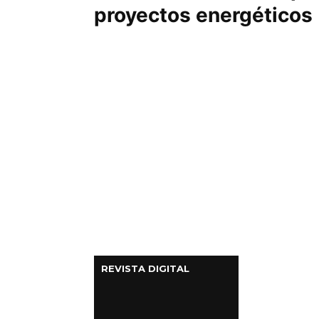
proyectos energéticos
Columnas de Opinión
Designaciones
Calendario de Eventos
Revistas Digital
Siguenos
REVISTA DIGITAL