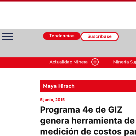
Tendencias
Suscríbase
Actualidad Minera
Minería Su
Actualidad Minera
Minería Superficie
Maya Hirsch
5 junio, 2015
Minerí­a Subterránea
Programa 4e de GIZ
genera herramienta de
Proveedores
medición de costos pa
Canal Digital