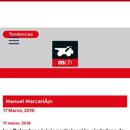
Tendencias
Actualidad Minera
Minería Superficie
Manuel MarcariÃ¡n
17 Marzo, 2016
Minerí­a Subterránea
17 marzo, 2016