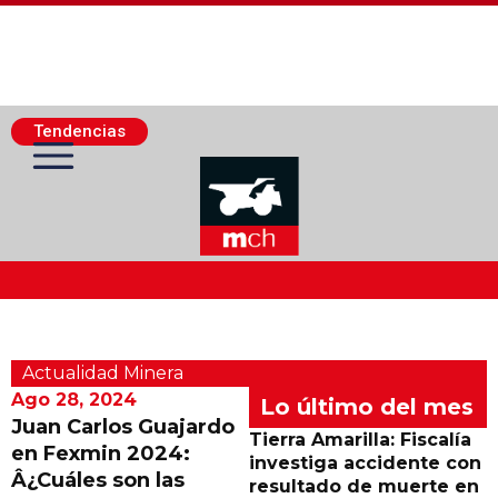
Tendencias
Actualidad Minera
Actualidad Minera
Minería Superficie
Ago 28, 2024
Lo último del mes
Juan Carlos Guajardo
Tierra Amarilla: Fiscalía
en Fexmin 2024:
Minerí­a Subterránea
investiga accidente con
Â¿Cuáles son las
resultado de muerte en