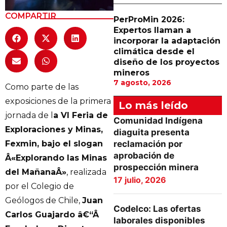
COMPARTIR
PerProMin 2026:
Expertos llaman a
incorporar la adaptación
climática desde el
diseño de los proyectos
mineros
7 agosto, 2026
Como parte de las
exposiciones de la primera
Lo más leído
jornada de l
a VI Feria de
Comunidad Indígena
Exploraciones y Minas,
diaguita presenta
Fexmin, bajo el slogan
reclamación por
aprobación de
Â«Explorando las Minas
prospección minera
del MañanaÂ»
, realizada
17 julio, 2026
por el Colegio de
Geólogos de Chile,
Juan
Codelco: Las ofertas
Carlos Guajardo â€“Â
laborales disponibles