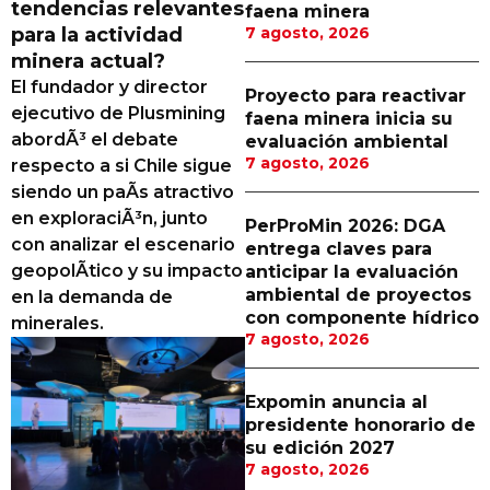
tendencias relevantes
faena minera
Proveedores
para la actividad
7 agosto, 2026
minera actual?
Canal Digital
El fundador y director
Proyecto para reactivar
Columnas de Opinión
ejecutivo de Plusmining
faena minera inicia su
abordÃ³ el debate
evaluación ambiental
Designaciones
7 agosto, 2026
respecto a si Chile sigue
siendo un paÃ­s atractivo
Calendario de Eventos
en exploraciÃ³n, junto
PerProMin 2026: DGA
Revistas Digital
con analizar el escenario
entrega claves para
geopolÃ­tico y su impacto
anticipar la evaluación
Siguenos
ambiental de proyectos
en la demanda de
con componente hídrico
minerales.
7 agosto, 2026
Expomin anuncia al
presidente honorario de
su edición 2027
7 agosto, 2026