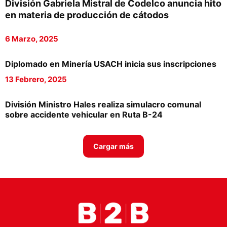
División Gabriela Mistral de Codelco anuncia hito
Proveedores
en materia de producción de cátodos
Canal Digital
6 Marzo, 2025
Columnas de Opinión
Diplomado en Minería USACH inicia sus inscripciones
Designaciones
13 Febrero, 2025
Calendario de Eventos
División Ministro Hales realiza simulacro comunal
Revistas Digital
sobre accidente vehicular en Ruta B-24
Siguenos
Cargar más