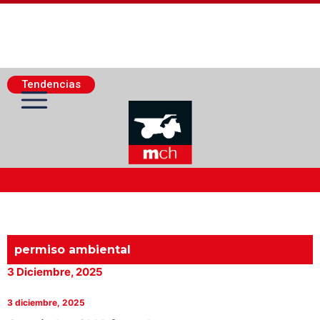
Tendencias
Actualidad Minera
Minería Superficie
permiso ambiental
3 Diciembre, 2025
Minerí­a Subterránea
3 diciembre, 2025