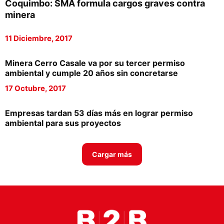
Coquimbo: SMA formula cargos graves contra
Proveedores
minera
Canal Digital
11 Diciembre, 2017
Columnas de Opinión
Minera Cerro Casale va por su tercer permiso
Designaciones
ambiental y cumple 20 años sin concretarse
17 Octubre, 2017
Calendario de Eventos
Revistas Digital
Empresas tardan 53 días más en lograr permiso
ambiental para sus proyectos
Siguenos
Cargar más