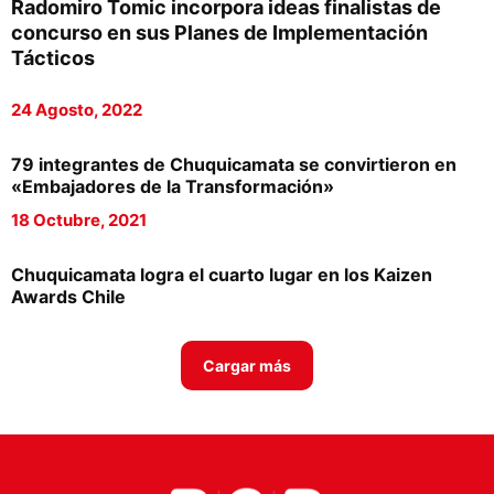
Radomiro Tomic incorpora ideas finalistas de
Proveedores
concurso en sus Planes de Implementación
Tácticos
Canal Digital
24 Agosto, 2022
Columnas de Opinión
Designaciones
79 integrantes de Chuquicamata se convirtieron en
«Embajadores de la Transformación»
Calendario de Eventos
18 Octubre, 2021
Revistas Digital
Chuquicamata logra el cuarto lugar en los Kaizen
Siguenos
Awards Chile
Cargar más