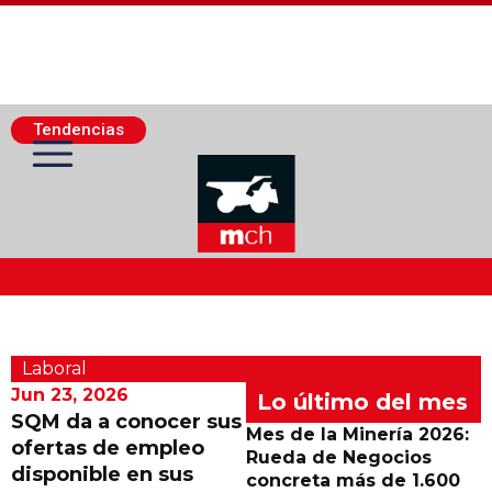
Tendencias
Actualidad Minera
Laboral
Minería Superficie
Jun 23, 2026
Lo último del mes
SQM da a conocer sus
Mes de la Minería 2026:
ofertas de empleo
Minerí­a Subterránea
Rueda de Negocios
disponible en sus
concreta más de 1.600