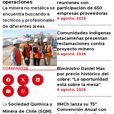
operaciones
reuniones con
Proveedores
La minera no metálica se
participación de 650
empresas proveedoras
encuentra buscando a
Canal Digital
6 agosto, 2026
técnicos y profesionales
Columnas de Opinión
de diferentes áreas.
Comunidades indígenas
Designaciones
atacameñas presentan
reclamaciones contra
Calendario de Eventos
proyecto minero
6 agosto, 2026
Revistas Digital
Siguenos
COMPARTIR
Biministro Daniel Mas
por precio histórico del
cobre: “La oportunidad
está sobre la mesa”
6 agosto, 2026
La
Sociedad Química y
IIMCh lanza su 75ª
Convención Anual con
Minera de Chile (SQM)
,