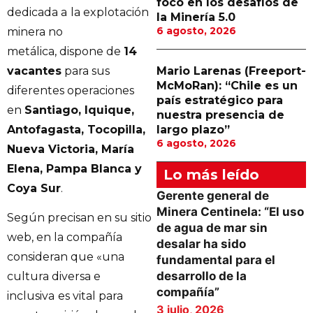
foco en los desafíos de
dedicada a
la explotación
la Minería 5.0
6 agosto, 2026
minera no
metálica, dispone de
14
vacantes
para sus
Mario Larenas (Freeport-
McMoRan): “Chile es un
diferentes operaciones
país estratégico para
en
Santiago, Iquique,
nuestra presencia de
Antofagasta, Tocopilla,
largo plazo”
6 agosto, 2026
Nueva Victoria, María
Elena, Pampa Blanca y
Lo más leído
Coya Sur
.
Gerente general de
Minera Centinela: “El uso
Según precisan en su sitio
de agua de mar sin
web, en la compañía
desalar ha sido
consideran que «una
fundamental para el
desarrollo de la
cultura diversa e
compañía”
inclusiva
es vital para
3 julio, 2026