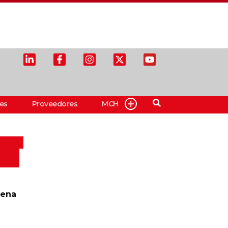
es
Proveedores
MCH
aena