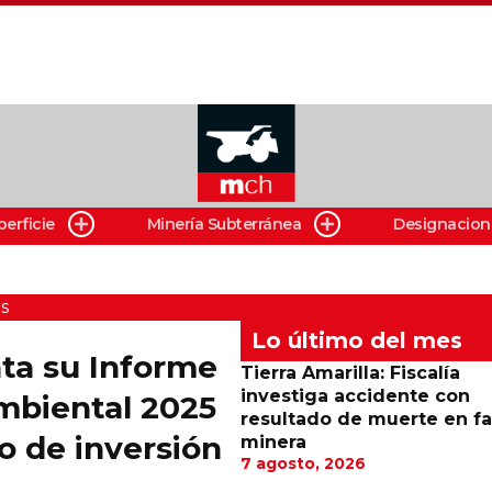
perficie
Minería Subterránea
Designacion
s
Lo último del mes
nta su Informe
Tierra Amarilla: Fiscalía
investiga accidente con
Ambiental 2025
resultado de muerte en f
o de inversión
minera
7 agosto, 2026