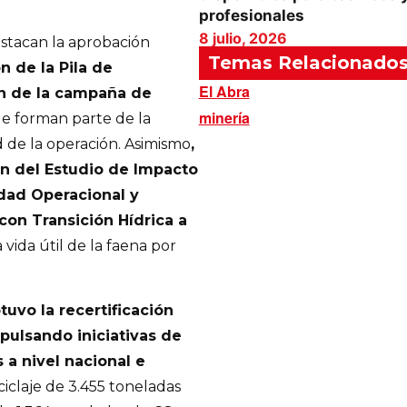
profesionales
8 julio, 2026
estacan la aprobación
Temas Relacionado
n de la Pila de
El Abra
ión de la campaña de
minería
 que forman parte de la
d de la operación. Asimismo
,
ón del Estudio de Impacto
dad Operacional y
con Transición Hídrica a
 vida útil de la faena por
tuvo la recertificación
pulsando iniciativas de
a nivel nacional e
eciclaje de 3.455 toneladas