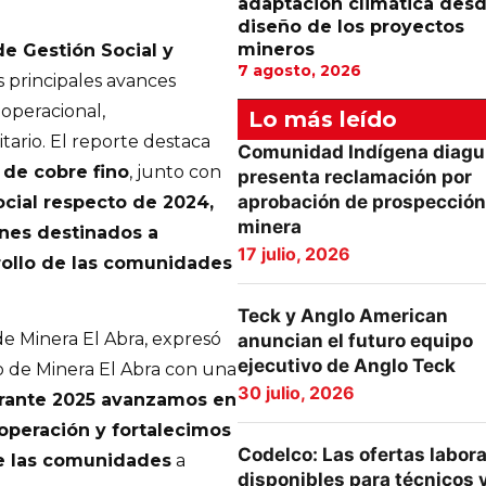
adaptación climática desd
diseño de los proyectos
mineros
de Gestión Social y
7 agosto, 2026
s principales avances
operacional,
Lo más leído
ario. El reporte destaca
Comunidad Indígena diagu
de cobre fino
, junto con
presenta reclamación por
aprobación de prospección
cial respecto de 2024,
minera
ones destinados a
17 julio, 2026
rrollo de las comunidades
Teck y Anglo American
de Minera El Abra, expresó
anuncian el futuro equipo
ejecutivo de Anglo Teck
o de Minera El Abra con una
30 julio, 2026
rante 2025 avanzamos en
 operación y fortalecimos
Codelco: Las ofertas labor
de las comunidades
a
disponibles para técnicos 