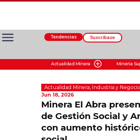
Tendencias
Suscríbase
Actualidad Minera
Minería Su
Actualidad Minera
Minería Superficie
Actualidad Minera
,
Industria y Negocio
Jun 18, 2026
Minera El Abra prese
Minerí­a Subterránea
de Gestión Social y 
con aumento históric
Proveedores
social
Canal Digital