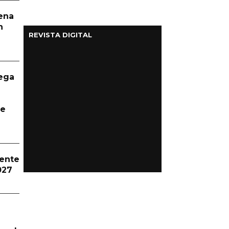
aena
n
REVISTA DIGITAL
ega
te
dente
027