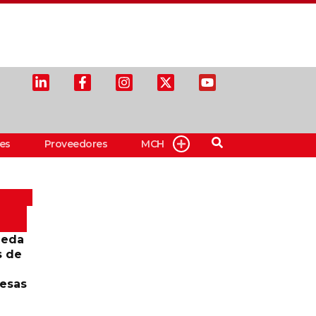
es
Proveedores
MCH
ueda
s de
resas