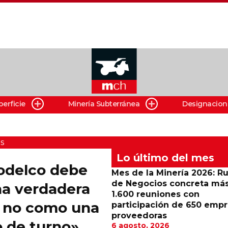
perficie
Minería Subterránea
Designacion
s
Lo último del mes
Codelco debe
Mes de la Minería 2026: R
de Negocios concreta má
na verdadera
1.600 reuniones con
y no como una
participación de 650 emp
proveedoras
 de turno»
6 agosto, 2026