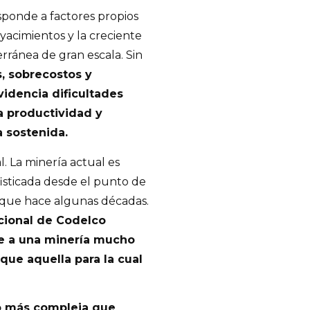
esponde a factores propios
yacimientos y la creciente
rránea de gran escala. Sin
s, sobrecostos y
idencia dificultades
la productividad y
 sostenida.
. La minería actual es
fisticada desde el punto de
n que hace algunas décadas.
cional de Codelco
se a una minería mucho
que aquella para la cual
 más compleja que