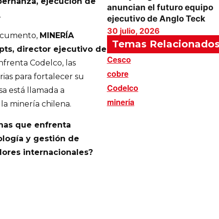
bernanza, ejecución de
anuncian el futuro equipo
.
ejecutivo de Anglo Teck
30 julio, 2026
documento,
MINERÍA
Temas Relacionado
pts, director ejecutivo de
Cesco
nfrenta Codelco, las
cobre
ias para fortalecer su
Codelco
sa está llamada a
minería
la minería chilena.
chas que enfrenta
ología y gestión de
ores internacionales?