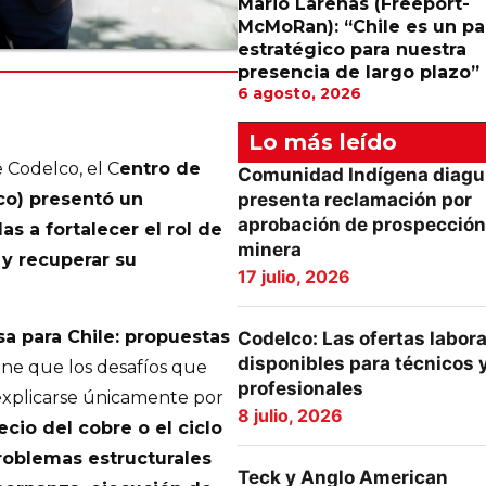
Mario Larenas (Freeport-
McMoRan): “Chile es un pa
estratégico para nuestra
presencia de largo plazo”
6 agosto, 2026
Lo más leído
 Codelco, el C
entro de
Comunidad Indígena diagu
presenta reclamación por
sco) presentó un
aprobación de prospección
s a fortalecer el rol de
minera
 y recuperar su
17 julio, 2026
a para Chile: propuestas
Codelco: Las ofertas labor
disponibles para técnicos 
iene que los desafíos que
profesionales
explicarse únicamente por
8 julio, 2026
ecio del cobre o el ciclo
oblemas estructurales
Teck y Anglo American