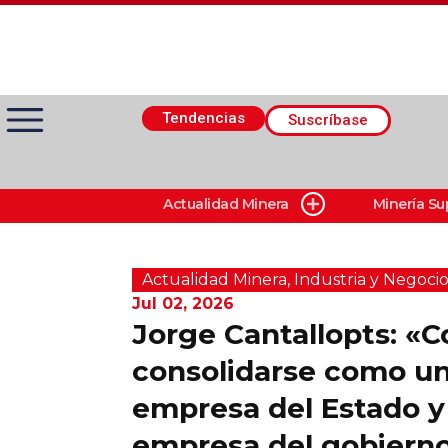
Tendencias
Suscríbase
Actualidad Minera
Minería Su
Actualidad Minera
Minería Superficie
Actualidad Minera
,
Industria y Negocio
Jul 02, 2026
Jorge Cantallopts: «
Minerí­a Subterránea
consolidarse como u
empresa del Estado 
Proveedores
empresa del gobierno
Canal Digital