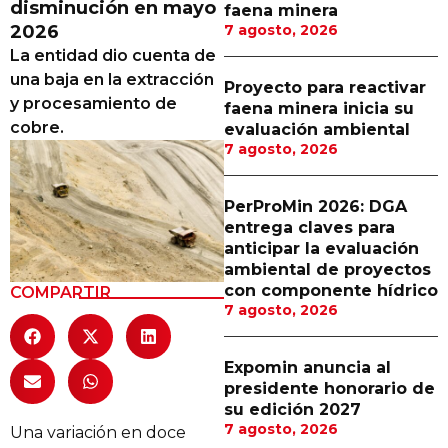
disminución en mayo
faena minera
Proveedores
2026
7 agosto, 2026
La entidad dio cuenta de
Canal Digital
una baja en la extracción
Proyecto para reactivar
Columnas de Opinión
y procesamiento de
faena minera inicia su
cobre.
evaluación ambiental
Designaciones
7 agosto, 2026
Calendario de Eventos
PerProMin 2026: DGA
Revistas Digital
entrega claves para
anticipar la evaluación
Siguenos
ambiental de proyectos
con componente hídrico
COMPARTIR
7 agosto, 2026
Expomin anuncia al
presidente honorario de
su edición 2027
7 agosto, 2026
Una variación en doce