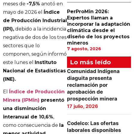
meses de
-7,5%
anotó en
PerProMin 2026:
mayo de 2026 el
Índice
Expertos llaman a
de Producción Industrial
incorporar la adaptación
(IPI),
debido a la incidencia
climática desde el
diseño de los proyectos
negativa de dos de los tres
mineros
sectores que lo
7 agosto, 2026
componen, según informó
Lo más leído
este lunes el
Instituto
Nacional de Estadísticas
Comunidad Indígena
diaguita presenta
(INE).
reclamación por
aprobación de
El
Índice de Producción
prospección minera
Minera (IPMin)
presentó
17 julio, 2026
una disminución
interanual de 10,6%
,
Codelco: Las ofertas
como consecuencia de
la
laborales disponibles
menor actividad