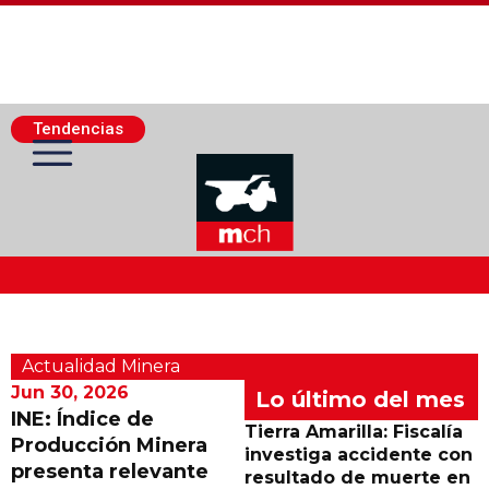
Tendencias
Actualidad Minera
Actualidad Minera
Minería Superficie
Jun 30, 2026
Lo último del mes
INE: Índice de
Tierra Amarilla: Fiscalía
Producción Minera
Minerí­a Subterránea
investiga accidente con
presenta relevante
resultado de muerte en