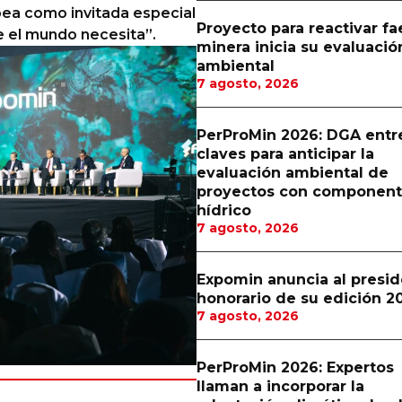
opea como invitada especial
Proyecto para reactivar f
ue el mundo necesita”.
minera inicia su evaluació
ambiental
7 agosto, 2026
PerProMin 2026: DGA entr
claves para anticipar la
evaluación ambiental de
proyectos con componen
hídrico
7 agosto, 2026
Expomin anuncia al presi
honorario de su edición 2
7 agosto, 2026
PerProMin 2026: Expertos
llaman a incorporar la