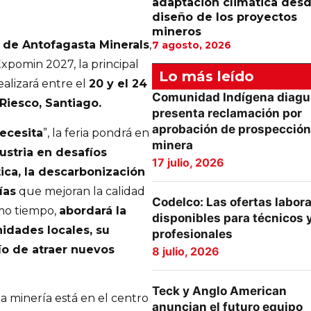
adaptación climática desd
diseño de los proyectos
mineros
o de Antofagasta Minerals
,
7 agosto, 2026
Expomin 2027, la principal
Lo más leído
ealizará entre el
20 y el 24
Comunidad Indígena diagu
Riesco, Santiago.
presenta reclamación por
aprobación de prospección
ecesita
”, la feria pondrá en
minera
dustria en desafíos
17 julio, 2026
ica, la descarbonización
ías
que mejoran la calidad
Codelco: Las ofertas labor
smo tiempo,
abordará la
disponibles para técnicos 
idades locales, su
profesionales
fío de atraer nuevos
8 julio, 2026
Teck y Anglo American
la minería está en el centro
anuncian el futuro equipo