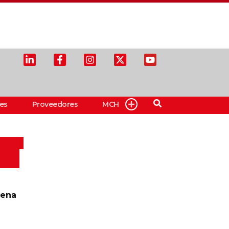
es
Proveedores
MCH
aena