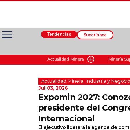
Tendencias
Suscríbase
Actualidad Minera
Minería Su
Actualidad Minera
Minería Superficie
Actualidad Minera
,
Industria y Negocio
Jul 03, 2026
Expomin 2027: Conozc
Minerí­a Subterránea
presidente del Congr
Internacional
Proveedores
El ejecutivo liderará la agenda de cont
Canal Digital