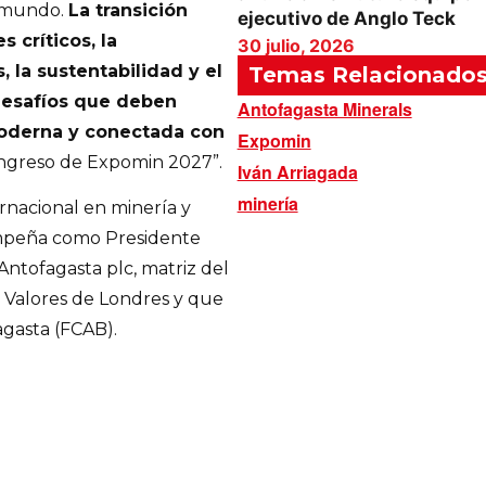
l mundo.
La transición
ejecutivo de Anglo Teck
 críticos, la
30 julio, 2026
 la sustentabilidad y el
Temas Relacionado
 desafíos que deben
Antofagasta Minerals
moderna y conectada con
Expomin
Congreso de Expomin 2027”.
Iván Arriagada
minería
rnacional en minería y
empeña como Presidente
Antofagasta plc, matriz del
 Valores de Londres y que
fagasta (FCAB).