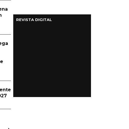
aena
n
REVISTA DIGITAL
ega
te
dente
027