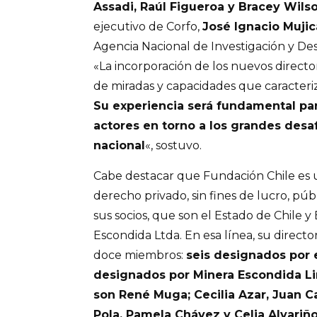
Assadi, Raúl Figueroa y Bracey Wils
ejecutivo de Corfo,
José Ignacio Mujic
Agencia Nacional de Investigación y Des
«La incorporación de los nuevos director
de miradas y capacidades que caracteri
Su experiencia será fundamental par
actores en torno a los grandes desaf
nacional
«, sostuvo.
Cabe destacar que Fundación Chile es 
derecho privado, sin fines de lucro, pú
sus socios, que son el Estado de Chile y
Escondida Ltda. En esa línea, su direct
doce miembros:
seis designados por e
designados por Minera Escondida Li
son René Muga; Cecilia Azar, Juan C
Pola, Pamela Chávez y Celia Alvariño