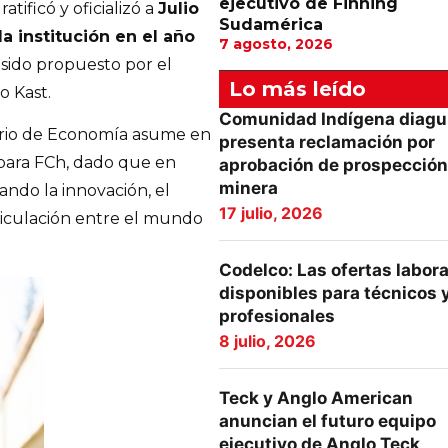
ejecutivo de Finning
ratificó y oficializó a
Julio
Sudamérica
 institución en el año
7 agosto, 2026
 sido propuesto por el
Lo más leído
o Kast.
Comunidad Indígena diagu
ario de Economía asume en
presenta reclamación por
para FCh, dado que en
aprobación de prospección
minera
do la innovación, el
17 julio, 2026
rticulación entre el mundo
Codelco: Las ofertas labor
disponibles para técnicos 
profesionales
8 julio, 2026
Teck y Anglo American
anuncian el futuro equipo
ejecutivo de Anglo Teck