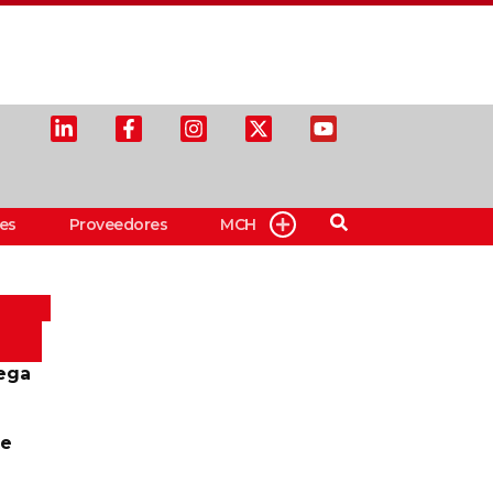
es
Proveedores
MCH
ega
te