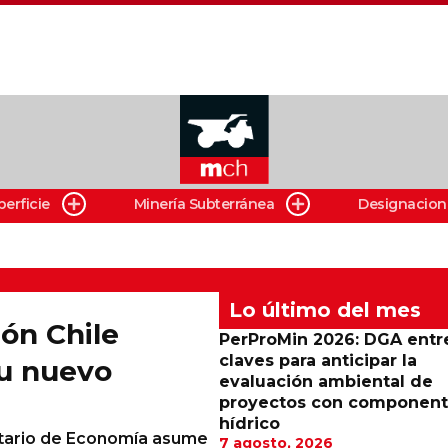
perficie
Minería Subterránea
Designacion
Lo último del mes
ón Chile
PerProMin 2026: DGA entr
claves para anticipar la
 su nuevo
evaluación ambiental de
proyectos con componen
hídrico
etario de Economía asume
7 agosto, 2026