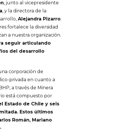
on
, junto al vicepresidente
a
, y la directora de la
arrollo,
Alejandra Pizarro
.
es fortalece la diversidad
zan a nuestra organización.
a seguir articulando
íos del desarrollo
una corporación de
blico-privada en cuanto a
 BHP, a través de Minera
orio está compuesto por
l Estado de Chile y seis
mitada. Estos últimos
arlos Román, Mariano
.