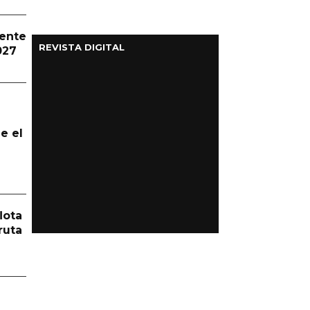
dente
REVISTA DIGITAL
027
e el
lota
ruta