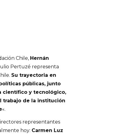
dación Chile,
Hernán
Julio Pertuzé representa
hile.
Su trayectoria en
olíticas públicas, junto
científico y tecnológico,
 trabajo de la institución
e
«.
 directores representantes
cialmente hoy:
Carmen Luz