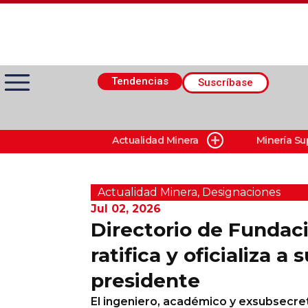
Tendencias
Suscríbase
Actualidad Minera
Minería Su
Actualidad Minera
Minería Superficie
Actualidad Minera
,
Designaciones
Jul 02, 2026
Directorio de Fundaci
Minerí­a Subterránea
ratifica y oficializa a
presidente
Proveedores
El ingeniero, académico y exsubsecr
Canal Digital