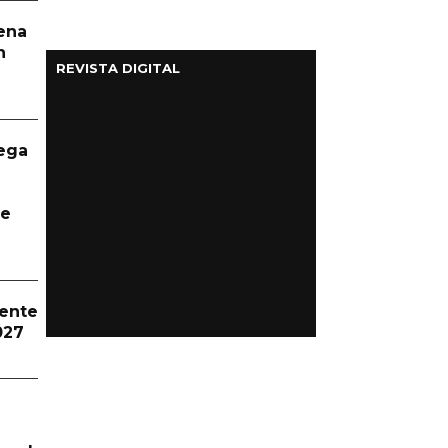
aena
n
REVISTA DIGITAL
ega
te
dente
027