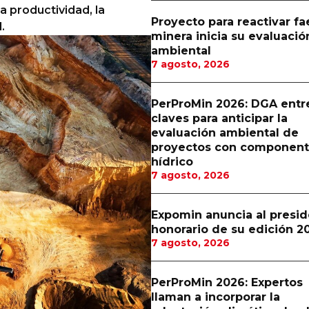
 productividad, la
Proyecto para reactivar f
.
minera inicia su evaluació
ambiental
7 agosto, 2026
PerProMin 2026: DGA entr
claves para anticipar la
evaluación ambiental de
proyectos con componen
hídrico
7 agosto, 2026
Expomin anuncia al presi
honorario de su edición 2
7 agosto, 2026
PerProMin 2026: Expertos
llaman a incorporar la