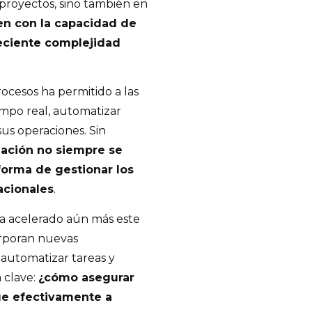
proyectos, sino también en
en con la capacidad de
reciente complejidad
rocesos ha permitido a las
mpo real, automatizar
sus operaciones. Sin
mación no siempre se
forma de gestionar los
acionales
.
l ha acelerado aún más este
orporan nuevas
 automatizar tareas y
 clave:
¿cómo asegurar
ue efectivamente a