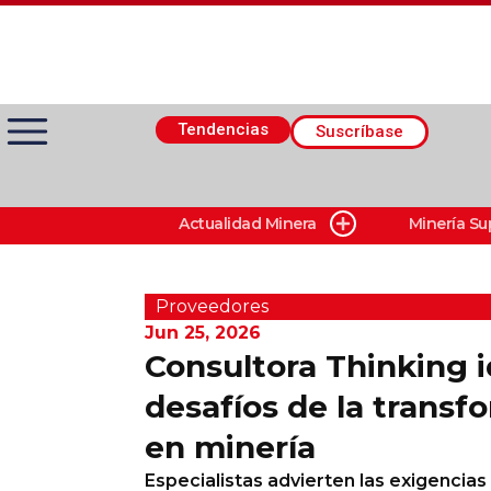
Tendencias
Suscríbase
Actualidad Minera
Minería Su
Actualidad Minera
Minería Superficie
Proveedores
Jun 25, 2026
Consultora Thinking i
Minerí­a Subterránea
desafíos de la transf
en minería
Proveedores
Especialistas advierten las exigencias
Canal Digital