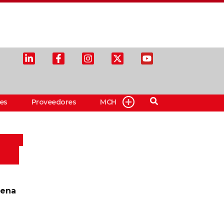
es
Proveedores
MCH
aena