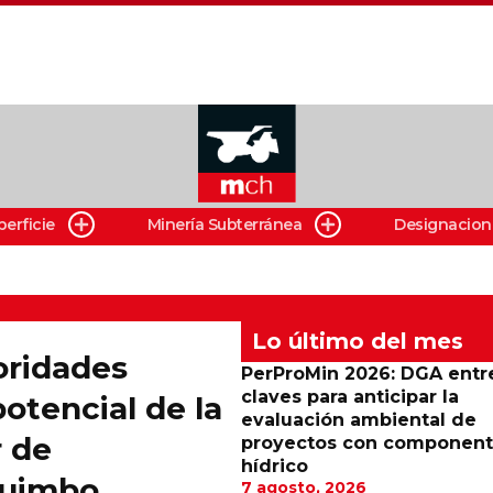
perficie
Minería Subterránea
Designacion
Lo último del mes
oridades
PerProMin 2026: DGA entr
claves para anticipar la
otencial de la
evaluación ambiental de
 de
proyectos con componen
hídrico
quimbo
7 agosto, 2026