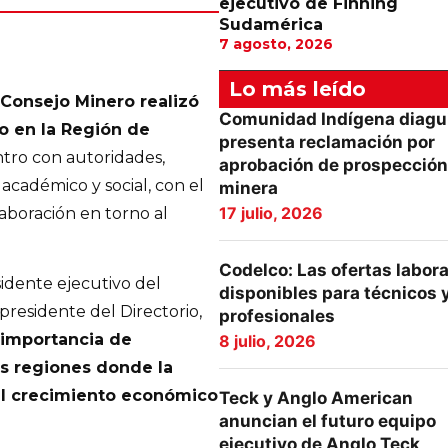
ejecutivo de Finning
Sudamérica
7 agosto, 2026
Lo más leído
 Consejo Minero realizó
Comunidad Indígena diagu
io en la Región de
presenta reclamación por
ro con autoridades,
aprobación de prospección
cadémico y social, con el
minera
17 julio, 2026
laboración en torno al
Codelco: Las ofertas labor
idente ejecutivo del
disponibles para técnicos 
 presidente del Directorio,
profesionales
 importancia de
8 julio, 2026
as regiones donde la
 el crecimiento económico
Teck y Anglo American
anuncian el futuro equipo
ejecutivo de Anglo Teck