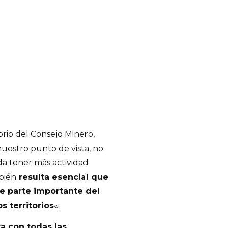
orio del Consejo Minero,
estro punto de vista, no
a tener más actividad
bién
resulta esencial que
e parte importante del
s territorios
«.
a con todas las