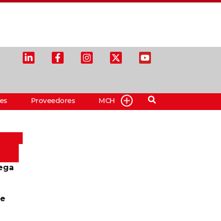
es
Proveedores
MCH
ega
te