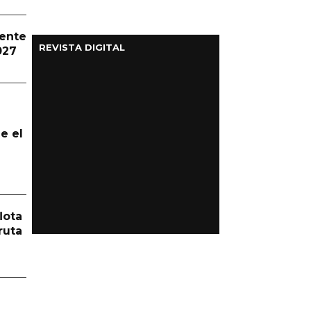
dente
REVISTA DIGITAL
027
e el
lota
ruta