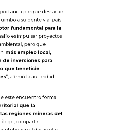
importancia porque destacan
uimbo a su gente y al país
otor fundamental para la
safío es impulsar proyectos
mbiental, pero que
ón:
más empleo local,
n de inversiones para
lo que beneficie
des
”, afirmó la autoridad
ue este encuentro forma
ritorial que la
tas regiones mineras del
iálogo, compartir
 contribuyan al desarrollo