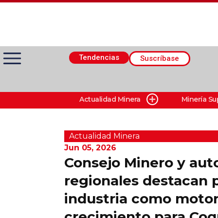
Tendencias
Suscríbase
Actualidad Minera
Minería Su
Actualidad Minera
Minería Superficie
Actualidad Minera
Jun 05, 2026
Consejo Minero y aut
Minerí­a Subterránea
regionales destacan p
industria como motor
Proveedores
crecimiento para Co
Canal Digital